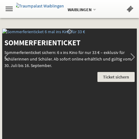
Aktueller
Gehe
Standort:
Weitere
.
zur
WAIBLINGEN
Standorte:
Menü
Startseite:
Navigation
Hinweis
Springe
zum
,
zum
.
Standortauswahl
umschalten
und
direkt
Inhalt
Menü
Startseite
Startseite
Service
AKT
ANG
SOMMERFERIENTICKET
Sommerferienticket sichern: 6 x ins Kino für nur 33 € – exklusiv für
Schülerinnen und Schüler. Ab sofort online erhältlich und gültig vom
30. Juli bis 16. September.
Ticket sichern