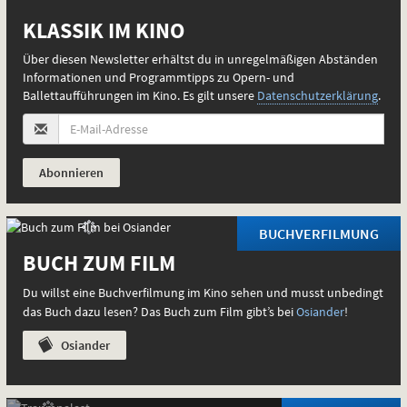
E-
Mail-
KLASSIK IM KINO
Adresse
(Pflichtfeld):
Über diesen Newsletter erhältst du in unregelmäßigen Abständen
Informationen und Programmtipps zu Opern- und
Ballettaufführungen im Kino. Es gilt unsere
Datenschutzerklärung
.
BUCHVERFILMUNG
BUCH ZUM FILM
Du willst eine Buchverfilmung im Kino sehen und musst unbedingt
ENDLICH WIEDER KINO!
das Buch dazu lesen? Das Buch zum Film gibt’s bei
Osiander
!
Immer montags gibt’s ein neues Programm.
Osiander
zum Programm