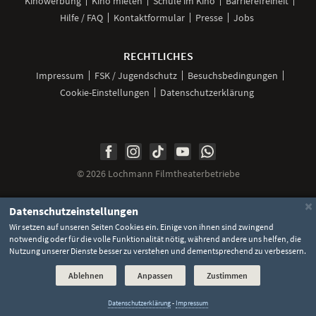
Kinowerbung
Kino mieten
Schule im Kino
Barrierefreiheit
Hilfe / FAQ
Kontaktformular
Presse
Jobs
RECHTLICHES
Impressum
FSK / Jugendschutz
Besuchsbedingungen
Cookie-Einstellungen
Datenschutzerklärung
Unsere
Unsere
Unsere
Unser
Unser
Social
Seite
Seite
Seite
Kanal
Kanal
Media
bei
bei
bei
bei
bei
©
2026 Lochmann Filmtheaterbetriebe
Facebook
Instagram
TikTok
YouTube
WhatsApp
Links
×
Datenschutzeinstellungen
Wir setzen auf unseren Seiten Cookies ein. Einige von ihnen sind zwingend
notwendig oder für die volle Funktionalität nötig, während andere uns helfen, die
Nutzung unserer Dienste besser zu verstehen und dementsprechend zu verbessern.
Ablehnen
Anpassen
Zustimmen
Datenschutzerklärung
-
Impressum