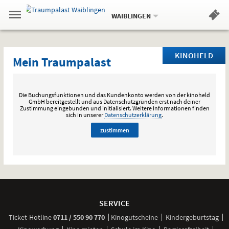
Aktueller
Gehe
Standort:
Weitere
.
zur
WAIBLINGEN
Standorte:
Menü
Startseite:
Navigation
Hinweis
Springe
zum
,
zum
.
Standortauswahl
umschalten
und
direkt
Inhalt
Menü
Online-
Mein
Service
KINOHELD
Mein Traumpalast
Buchung
Traumpalast
Die Buchungsfunktionen und das Kundenkonto werden von der kinoheld
GmbH bereitgestellt und aus Datenschutzgründen erst nach deiner
Zustimmung eingebunden und initialisiert.
Weitere Informationen finden
sich in unserer
Datenschutzerklärung
.
zustimmen
Weitere
Navigationsmöglichkeiten
SERVICE
anrufen
Ticket-
Hotline
0711 / 550 90 770
Kinogutscheine
Kindergeburtstag