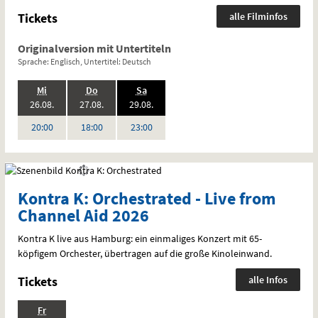
Tickets
alle Filminfos
Originalversion mit Untertiteln
Sprache: Englisch, Untertitel: Deutsch
.,
.,
.,
Mi
Do
Sa
2026:
2026:
2026:
26.08.
27.08.
29.08.
Uhr
Uhr
Uhr
20:00
18:00
23:00
Kontra K: Orchestrated - Live from
Channel Aid 2026
Kontra K live aus Hamburg: ein einmaliges Konzert mit 65-
köpfigem Orchester, übertragen auf die große Kinoleinwand.
Tickets
alle Infos
.,
Fr
Standardfassung