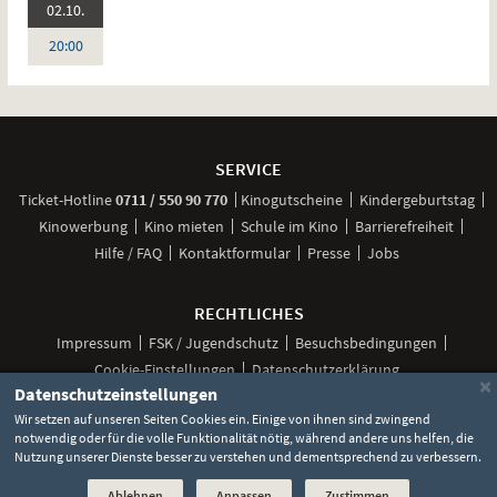
2026:
02.10.
Sprache:
Deutsch
Uhr
20:00
Weitere
Navigationsmöglichkeiten
SERVICE
anrufen
Ticket-
Hotline
0711 / 550 90 770
Kinogutscheine
Kindergeburtstag
Kinowerbung
Kino mieten
Schule im Kino
Barrierefreiheit
Hilfe / FAQ
Kontaktformular
Presse
Jobs
RECHTLICHES
Impressum
FSK / Jugendschutz
Besuchsbedingungen
Cookie-Einstellungen
Datenschutzerklärung
×
Datenschutzeinstellungen
Wir setzen auf unseren Seiten Cookies ein. Einige von ihnen sind zwingend
notwendig oder für die volle Funktionalität nötig, während andere uns helfen, die
Unsere
Unsere
Unsere
Unser
Unser
Nutzung unserer Dienste besser zu verstehen und dementsprechend zu verbessern.
Social
Seite
Seite
Seite
Kanal
Kanal
Media
bei
bei
bei
bei
bei
Ablehnen
Anpassen
Zustimmen