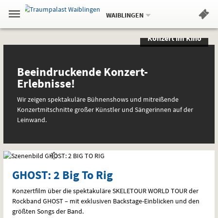
Aktueller
Gehe
Standort:
Weitere
.
zur
WAIBLINGEN
Standorte:
Menü
Startseite:
Navigation
Hinweis
Springe
zum
,
zum
.
Standortauswahl
umschalten
Konzert im Kino
und
direkt
Inhalt
Menü
Sondervorstellungen
Konzert
Service
und
spezielle
Beeindruckende Konzert-
im
Interessen
Erlebnisse!
Kino
Wir zeigen spektakuläre Bühnenshows und mitreißende
Konzertmitschnitte großer Künstler und Sängerinnen auf der
Leinwand.
GHOST: 2 Big To Rig
Konzertfilm über die spektakuläre
SKELETOUR
WORLD
TOUR
der
Rockband
GHOST
– mit exklusiven Backstage-Einblicken und den
größten Songs der Band.