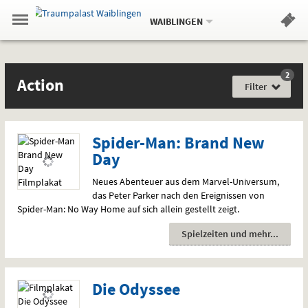
Aktueller
Gehe
Standort:
Weitere
.
zur
WAIBLINGEN
Standorte:
Menü
Startseite:
Navigation
Hinweis
Springe
zum
,
zum
.
Standortauswahl
umschalten
und
direkt
Inhalt
Menü
Filme
Action
Service
2
Film
Action
für
Filter
jede
Gefühlslage
Spider-Man: Brand New
Day
Neues Abenteuer aus dem Marvel-Universum,
das Peter Parker nach den Ereignissen von
Spider-Man: No Way Home auf sich allein gestellt zeigt.
Spielzeiten und mehr
Die Odyssee