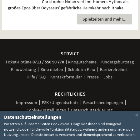
Christopher Nolan verfilmt Homers Mythos als
großes Epos über Odysseus’ gefährliche Heimkehr nach Ithaka.
Spielzeiten und mehr
Weitere
Navigationsmöglichkeiten
SERVICE
anrufen
Ticket-
Hotline
0711 / 550 90 770
Kinogutscheine
Kindergeburtstag
Kinowerbung
Kino mieten
Schule im Kino
Barrierefreiheit
Hilfe / FAQ
Kontaktformular
Presse
Jobs
RECHTLICHES
Impressum
FSK / Jugendschutz
Besuchsbedingungen
Cookie-Einstellungen
Datenschutzerklärung
×
Datenschutzeinstellungen
Wir setzen auf unseren Seiten Cookies ein. Einige von ihnen sind zwingend
notwendig oder für die volle Funktionalität nötig, während andere uns helfen, die
Unsere
Unsere
Unsere
Unser
Unser
Nutzung unserer Dienste besser zu verstehen und dementsprechend zu verbessern.
Social
Seite
Seite
Seite
Kanal
Kanal