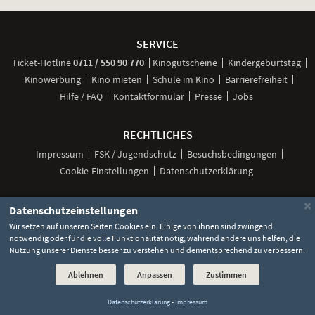
Weitere
Navigationsmöglichkeiten
SERVICE
anrufen
Ticket-
Hotline
0711 / 550 90 770
Kinogutscheine
Kindergeburtstag
Kinowerbung
Kino mieten
Schule im Kino
Barrierefreiheit
Hilfe / FAQ
Kontaktformular
Presse
Jobs
RECHTLICHES
Impressum
FSK / Jugendschutz
Besuchsbedingungen
Cookie-Einstellungen
Datenschutzerklärung
×
Datenschutzeinstellungen
Unsere
Unsere
Unsere
Unser
Unser
Wir setzen auf unseren Seiten Cookies ein. Einige von ihnen sind zwingend
Social
Seite
Seite
Seite
Kanal
Kanal
notwendig oder für die volle Funktionalität nötig, während andere uns helfen, die
Media
bei
bei
bei
bei
bei
Nutzung unserer Dienste besser zu verstehen und dementsprechend zu verbessern.
©
2026 Lochmann Filmtheaterbetriebe
Facebook
Instagram
TikTok
YouTube
WhatsApp
Links
Ablehnen
Anpassen
Zustimmen
Datenschutzerklärung
-
Impressum