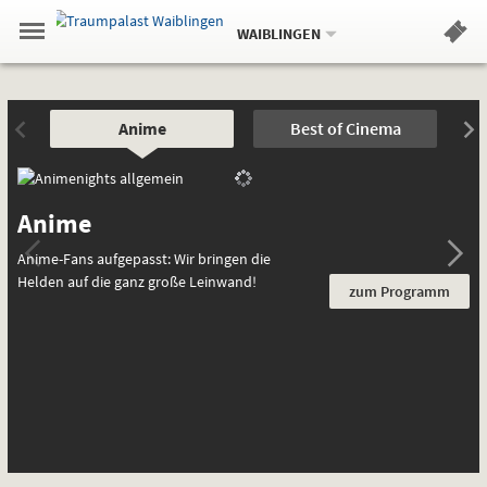
Aktueller
Gehe
Standort:
Weitere
.
zur
WAIBLINGEN
Standorte:
Menü
Startseite:
Navigation
Hinweis
Springe
zum
,
zum
.
Standortauswahl
umschalten
und
direkt
Inhalt
Menü
Sondervorstellungen
Spezial
Service
Anime
Best of Cinema
und
spezielle
Interessen
Anime
Anime-Fans aufgepasst: Wir bringen die
Helden auf die ganz große Leinwand!
zum Programm
B
Gr