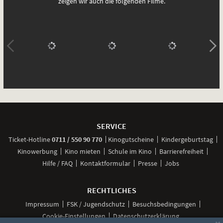
zeigen wir auch die folgenden Filme.
Weitere
Navigationsmöglichkeiten
SERVICE
anrufen
Ticket-
Hotline
0711 / 550 90 770
Kinogutscheine
Kindergeburtstag
Kinowerbung
Kino mieten
Schule im Kino
Barrierefreiheit
Hilfe / FAQ
Kontaktformular
Presse
Jobs
RECHTLICHES
Impressum
FSK / Jugendschutz
Besuchsbedingungen
Cookie-Einstellungen
Datenschutzerklärung