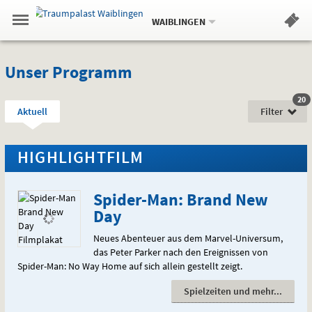
Aktueller
Gehe
Standort:
Weitere
.
zur
WAIBLINGEN
Standorte:
Menü
Startseite:
Navigation
Hinweis
Springe
zum
,
zum
.
Standortauswahl
umschalten
und
direkt
Inhalt
Menü
Aktuell
Unser Programm
Aktuell
Service
im
im
20
F
Zeitraum:
.
.
Aktuell
Filter
Kino
Aktuelle
Kino
Auswahl:
Vorstellungen
HIGHLIGHT
FILM
vom
Spider-Man: Brand New
Day
Neues Abenteuer aus dem Marvel-Universum,
das Peter Parker nach den Ereignissen von
Spider-Man: No Way Home auf sich allein gestellt zeigt.
Spielzeiten und mehr