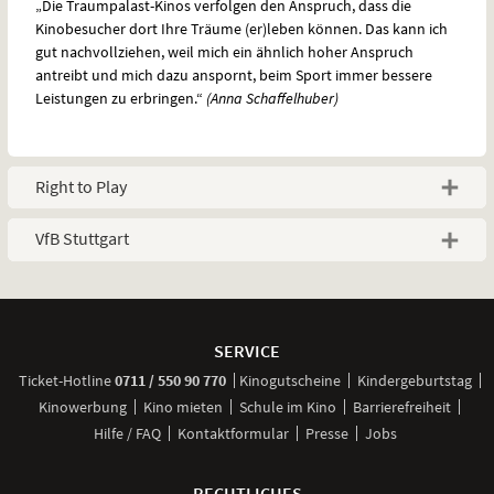
„Die Traumpalast-Kinos verfolgen den Anspruch, dass die
Kinobesucher dort Ihre Träume (er)leben können. Das kann ich
gut nachvollziehen, weil mich ein ähnlich hoher Anspruch
antreibt und mich dazu anspornt, beim Sport immer bessere
Leistungen zu erbringen.“
(Anna Schaffelhuber)
Right to Play
VfB Stuttgart
Weitere
Navigationsmöglichkeiten
SERVICE
anrufen
Ticket-
Hotline
0711 / 550 90 770
Kinogutscheine
Kindergeburtstag
Kinowerbung
Kino mieten
Schule im Kino
Barrierefreiheit
Hilfe / FAQ
Kontaktformular
Presse
Jobs
RECHTLICHES