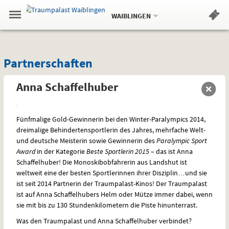
Aktueller
Gehe
Standort:
Weitere
.
zur
WAIBLINGEN
Standorte:
Menü
Startseite:
Navigation
Hinweis
Springe
zum
,
zum
.
Standortauswahl
umschalten
und
direkt
Inhalt
Menü
Partnerschaften
Service
Partnerschaften
Anna Schaffelhuber
Fünfmalige Gold-Gewinnerin bei den Winter-Paralympics 2014,
dreimalige Behindertensportlerin des Jahres, mehrfache Welt-
und deutsche Meisterin sowie Gewinnerin des
Paralympic Sport
Award
in der Kategorie
Beste Sportlerin 2015
– das ist Anna
Schaffelhuber! Die Monoskibobfahrerin aus Landshut ist
weltweit eine der besten Sportlerinnen ihrer Disziplin…und sie
ist seit 2014 Partnerin der Traumpalast-Kinos! Der Traumpalast
ist auf Anna Schaffelhubers Helm oder Mütze immer dabei, wenn
sie mit bis zu 130 Stundenkilometern die Piste hinunterrast.
Was den Traumpalast und Anna Schaffelhuber verbindet?