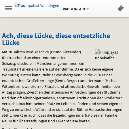
Aktueller
Gehe
Standort:
Weitere
.
zur
WAIBLINGEN
Standorte:
Menü
Startseite:
Navigation
Hinweis
Springe
zum
,
zum
.
Standortauswahl
umschalten
und
direkt
Inhalt
Menü
Ach,
Service
Ach, diese Lücke, diese entsetzliche
Lücke
diese
Mit 20 Jahren wird Joachim (Bruno Alexander)
Lücke,
überraschend an einer renommierten
Schauspielschule in München angenommen, ein
diese
Traumstart in eine Karriere auf der Bühne. Da er sich keine eigene
entsetzliche
Wohnung leisten kann, zieht er vorübergehend in die Villa seiner
exzentrischen Großeltern Inge (Senta Berger) und Hermann (Michael
Lücke
Wittenborn), wo skurrile Rituale und altmodische Gewohnheiten den
Alltag prägen. Zwischen den intensiven Anforderungen des Studiums
und den oft alkoholgetränkten, spontanen Traditionen der Großeltern
versucht Joachim, seinen Platz im Leben zu finden und seinen eigenen
Weg zu entwickeln. Während er sich auf der Bühne Herausforderungen
stellt, merkt er auch, dass die Beziehungen innerhalb seiner Familie
Raum für Überraschungen und Erkenntnisse bieten.