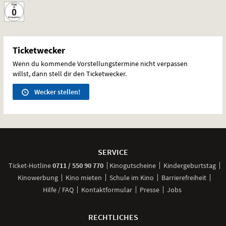
Ticketwecker
Wenn du kommende Vorstellungstermine nicht verpassen
willst, dann stell dir den Ticketwecker.
Wecker stellen!
Weitere
Navigationsmöglichkeiten
SERVICE
anrufen
Ticket-
Hotline
0711 / 550 90 770
Kinogutscheine
Kindergeburtstag
Kinowerbung
Kino mieten
Schule im Kino
Barrierefreiheit
Hilfe / FAQ
Kontaktformular
Presse
Jobs
RECHTLICHES