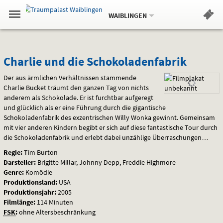
Aktueller
Gehe
Standort:
Weitere
.
zur
WAIBLINGEN
Standorte:
Menü
Startseite:
Navigation
Hinweis
Springe
zum
,
zum
.
Standortauswahl
umschalten
und
direkt
Inhalt
Menü
Charlie
Service
Charlie und die Schokoladenfabrik
und
Der aus ärmlichen Verhältnissen stammende
Charlie Bucket träumt den ganzen Tag von nichts
die
anderem als Schokolade. Er ist furchtbar aufgeregt
und glücklich als er eine Führung durch die gigantische
Schokoladenfabrik
Schokoladenfabrik des exzentrischen Willy Wonka gewinnt. Gemeinsam
mit vier anderen Kindern begibt er sich auf diese fantastische Tour durch
die Schokoladenfabrik und erlebt dabei unzählige Überraschungen…
Regie:
Tim Burton
Darsteller:
Brigitte Millar, Johnny Depp, Freddie Highmore
Genre:
Komödie
Produktionsland:
USA
Produktionsjahr:
2005
Filmlänge:
114 Minuten
FSK
:
ohne Altersbeschränkung