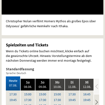
Christopher Nolan verfilmt Homers Mythos als großes Epos über
Odysseus’ gefährliche Heimkehr nach Ithaka.
Spielzeiten und Tickets
Wenn du Tickets online buchen möchtest, klicke einfach auf
die gewünschte Uhrzeit. Hinweis: Vorstellungstermine ab dem
nächsten Donnerstag werden immer erst montags festgelegt.
Standardfassung
Sprache: Deutsch
,
Heute
.,
.,
.,
.,
.,
.
Sa
So
Mo
Di
Mi
Do
2026:
07.08.
2026:
2026:
2026:
2026:
2026:
08.08.
09.08.
10.08.
11.08.
12.08.
13.08
,
,
,
,
,
,
,
,
,
keine
Uhr
Uhr
Uhr
Uhr
Uhr
Uhr
17:30
15:00
15:00
15:00
17:30
16:45
Vorstel
Uhr
Uhr
Uhr
Uhr
Uhr
Uhr
19:45
17:30
17:30
17:30
19:45
19:45