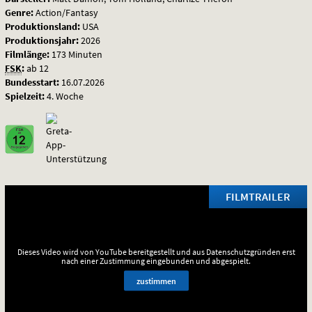
Genre:
Action/Fantasy
Produktionsland:
USA
Produktionsjahr:
2026
Filmlänge:
173 Minuten
FSK
:
ab 12
Bundesstart:
16.07.2026
Spielzeit:
4. Woche
FILMTRAILER
Dieses Video wird von YouTube bereitgestellt und aus Datenschutzgründen erst
nach einer Zustimmung eingebunden und abgespielt.
zustimmen