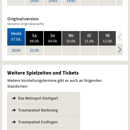
Uhr
Uhr
Uhr
19:45
19:45
19:45
Originalversion
Sprache: Originalsprache
,
Heute
.,
.,
.,
.,
.,
.
Sa
So
Mo
Di
Mi
Do
2026:
07.08.
2026:
2026:
2026:
2026:
2026:
08.08.
09.08.
10.08.
11.08.
12.08.
13.08
keine
keine
keine
keine
keine
Uhr
Uhr
20:00
22:30
Vorstellungen
Vorstellungen
Vorstellungen
Vorstellungen
Vorstel
Weitere Spielzeiten und Tickets
Weitere Vorstellungstermine gibt es auch an folgenden
Standorten:
Das Metropol Stuttgart
,
Traumpalast Backnang
,
Traumpalast Esslingen