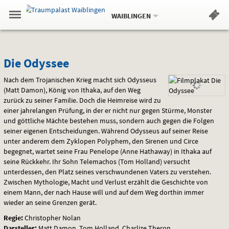
Aktueller
Gehe
Standort:
Weitere
.
zur
WAIBLINGEN
Standorte:
Menü
Startseite:
Navigation
Hinweis
Springe
zum
,
zum
.
Standortauswahl
umschalten
und
direkt
Inhalt
Menü
Die
Service
Die Odyssee
Odyssee
Nach dem Trojanischen Krieg macht sich Odysseus
(Matt Damon), König von Ithaka, auf den Weg
zurück zu seiner Familie. Doch die Heimreise wird zu
einer jahrelangen Prüfung, in der er nicht nur gegen Stürme, Monster
und göttliche Mächte bestehen muss, sondern auch gegen die Folgen
seiner eigenen Entscheidungen. Während Odysseus auf seiner Reise
unter anderem dem Zyklopen Polyphem, den Sirenen und Circe
begegnet, wartet seine Frau Penelope (Anne Hathaway) in Ithaka auf
seine Rückkehr. Ihr Sohn Telemachos (Tom Holland) versucht
unterdessen, den Platz seines verschwundenen Vaters zu verstehen.
Zwischen Mythologie, Macht und Verlust erzählt die Geschichte von
einem Mann, der nach Hause will und auf dem Weg dorthin immer
wieder an seine Grenzen gerät.
Regie:
Christopher Nolan
Darsteller:
Matt Damon, Tom Holland, Charlize Theron