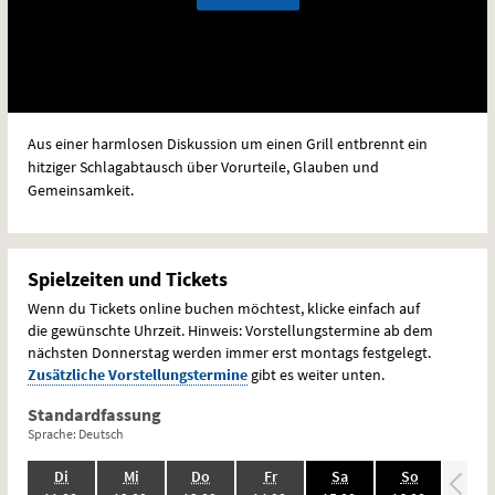
Aus einer harmlosen Diskussion um einen Grill entbrennt ein
hitziger Schlagabtausch über Vorurteile, Glauben und
Gemeinsamkeit.
Spielzeiten und Tickets
Wenn du Tickets online buchen möchtest, klicke einfach auf
die gewünschte Uhrzeit. Hinweis: Vorstellungstermine ab dem
nächsten Donnerstag werden immer erst montags festgelegt.
Zusätzliche Vorstellungstermine
gibt es weiter unten.
Standardfassung
Sprache: Deutsch
.,
.,
.,
.,
.,
.,
.
Di
Mi
Do
Fr
Sa
So
Mo