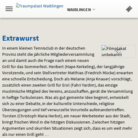
Aktueller
Gehe
Standort:
Weitere
.
zur
WAIBLINGEN
Standorte:
Menü
Startseite:
Navigation
Hinweis
Springe
zum
,
zum
.
Standortauswahl
umschalten
und
direkt
Inhalt
Menü
Extrawurst
Service
Extrawurst
In einem kleinen Tennisclub in der deutschen
Provinz steht die jährliche Mitgliederversammlung
an und damit auch die Frage nach einem neuen
Grill für das Sommerfest. Heribert (Hape Kerkeling), der langjährige
Vorsitzende, und sein Stellvertreter Matthias (Friedrich Mücke) erwarten
eine schnelle Entscheidung. Doch als Melanie (Anja Knauer) vorschlägt,
zusätzlich einen zweiten Grill für Erol (Fahri Yardim), das einzige
muslimische Mitglied des Vereins, anzuschaffen, gerät die Versammlung
in heftige Turbulenzen. Was als gut gemeinte Idee beginnt, entwickelt
sich zu einer Debatte, in der kulturelle Unterschiede, religiöse
Überzeugungen und tief verwurzelte Vorurteile aufeinandertreffen.
Torsten (Christoph Maria Herbst), ein neuer Werbetexter aus der Stadt,
bringt frischen Wind in die hitzigen Diskussionen. Zwischen hitzigen
Argumenten und skurrilen Situationen zeigt sich, dass es um weit mehr
als nur einen Grill geht …