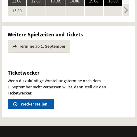
2026:
2026:
2026:
2026:
2026:
2026:
11.08.
12.08.
13.08.
14.08.
15.08.
16.08.
17.08
keine
keine
keine
keine
keine
keine
Uhr
15:30
Vorstellungen
Vorstellungen
Vorstellungen
Vorstellungen
Vorstellungen
Vorstel
Weitere Spielzeiten und Tickets
Termine ab 1. September
Ticketwecker
Wenn du zukünftige Vorstellungstermine nach dem
1. September nicht verpassen willst, dann stell dir den
Ticketwecker.
Wecker stellen!
Weitere
Navigationsmöglichkeiten