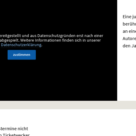
Eine j
berüh
an ei
ereitgestellt und aus Datenschutzgründen erst nach einer
Autor
bgespielt.
Weitere Informationen finden sich in unserer
den Ja
Datenschutzerklärung
.
zustimmen
termine nicht
en Ticketwecker.