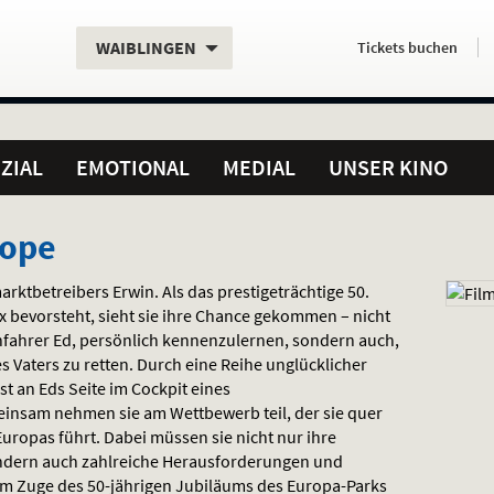
Aktueller
Servicefunktionen
Aktuelles
Hier
.
.
WAIBLINGEN
Tickets
buchen
Standort:
Weitere
Programm:
einfach
Standorte:
online
ZIAL
EMOTIONAL
MEDIAL
UNSER KINO
rope
rktbetreibers Erwin. Als das prestigeträchtige 50.
 bevorsteht, sieht sie ihre Chance gekommen – nicht
nnfahrer Ed, persönlich kennenzulernen, sondern auch,
 Vaters zu retten. Durch eine Reihe unglücklicher
st an Eds Seite im Cockpit eines
nsam nehmen sie am Wettbewerb teil, der sie quer
uropas führt. Dabei müssen sie nicht nur ihre
ondern auch zahlreiche Herausforderungen und
im Zuge des 50-jährigen Jubiläums des Europa-Parks