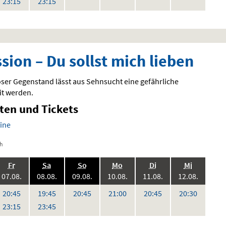
Uhr
Uhr
23:15
23:15
en
Vorstellungen
Vorstellungen
Vorstellungen
Vorstellungen
sion – Du sollst mich lieben
öser Gegenstand lässt aus Sehnsucht eine gefährliche
t werden.
iten und Tickets
ine
ch
.,
.,
.,
.,
.,
.,
Fr
Sa
So
Mo
Di
Mi
6:
2026:
2026:
2026:
2026:
2026:
2026:
07.08.
08.08.
09.08.
10.08.
11.08.
12.08.
,
Uhr
Uhr
Uhr
Uhr
Uhr
Uhr
20:45
19:45
20:45
21:00
20:45
20:30
Uhr
Uhr
23:15
23:45