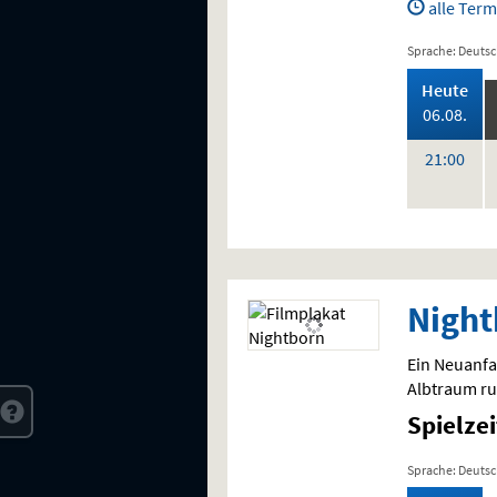
alle Term
Sprache: Deuts
,
Heute
202
06.08.
,
Uhr
21:00
Night
Ein Neuanfa
Albtraum ru
Spielze
Sprache: Deuts