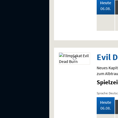
,
Heute
202
06.08.
keine
,
Vorstellung
Evil 
Neues Kapite
zum Albtrau
Spielze
Sprache: Deuts
,
Heute
202
06.08.
keine