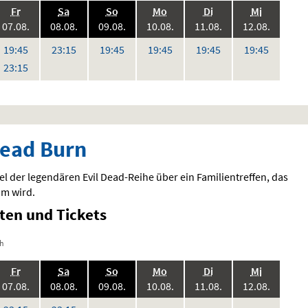
.,
.,
.,
.,
.,
.,
Fr
Sa
So
Mo
Di
Mi
6:
2026:
2026:
2026:
2026:
2026:
2026:
07.08.
08.08.
09.08.
10.08.
11.08.
12.08.
Uhr
Uhr
Uhr
Uhr
Uhr
Uhr
19:45
23:15
19:45
19:45
19:45
19:45
en
Uhr
23:15
Dead Burn
l der legendären Evil Dead-Reihe über ein Familientreffen, das
m wird.
iten und Tickets
ch
.,
.,
.,
.,
.,
.,
Fr
Sa
So
Mo
Di
Mi
6:
2026:
2026:
2026:
2026:
2026:
2026:
07.08.
08.08.
09.08.
10.08.
11.08.
12.08.
keine
keine
keine
keine