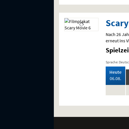
Scary
Nach 26 Jah
erneut ins V
Spielze
Sprache: Deuts
,
Heute
202
06.08.
keine
Vorstellung
Weitere
Navigationsmöglichkeiten