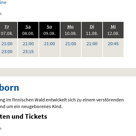
ine
ch
.,
.,
.,
.,
.,
.,
Fr
Sa
So
Mo
Di
Mi
6:
2026:
2026:
2026:
2026:
2026:
2026:
07.08.
08.08.
09.08.
10.08.
11.08.
12.08.
,
Uhr
Uhr
Uhr
Uhr
Uhr
Uhr
21:00
21:00
21:00
21:00
21:00
20:45
Uhr
Uhr
23:00
23:15
born
ng im finnischen Wald entwickelt sich zu einem verstörenden
nd um ein neugeborenes Kind.
iten und Tickets
ch