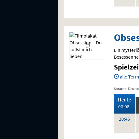
Vorstellung
Obses
Ein mysteri
Besessenhei
Spielze
alle Term
Sprache: Deuts
,
Heute
202
06.08.
,
Uhr
20:45