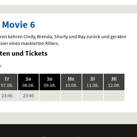
 Movie 6
ren kehren Cindy, Brenda, Shorty und Ray zurück und geraten
isier eines maskierten Killers.
iten und Tickets
ch
.,
.,
.,
.,
.,
.,
Fr
Sa
So
Mo
Di
Mi
6:
2026:
2026:
2026:
2026:
2026:
2026:
07.08.
08.08.
09.08.
10.08.
11.08.
12.08.
keine
keine
keine
keine
Uhr
Uhr
23:45
23:45
en
Vorstellungen
Vorstellungen
Vorstellungen
Vorstellungen