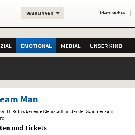
Aktueller
Servicefunktionen
Aktuelles
Hier
.
.
WAIBLINGEN
Tickets
buchen
Standort:
Weitere
Programm:
einfach
Standorte:
online
ZIAL
EMOTIONAL
MEDIAL
UNSER KINO
ream Man
von Eli Roth über eine Kleinstadt, in der der Sommer zum
rd.
iten und Tickets