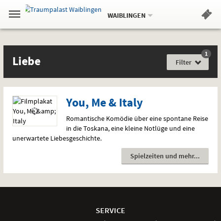
Aktueller
Gehe
Standort:
Weitere
.
zur
WAIBLINGEN
Standorte:
Menü
Startseite:
Navigation
Hinweis
Springe
zum
,
zum
.
Standortauswahl
umschalten
und
direkt
Inhalt
Menü
Filme
Liebe
Service
1
Film
Liebe
für
Filter
jede
Gefühlslage
You, Me & Italy
Romantische Komödie über eine spontane Reise
in die Toskana, eine kleine Notlüge und eine
unerwartete Liebesgeschichte.
Spielzeiten und mehr
Weitere
Navigationsmöglichkeiten
SERVICE