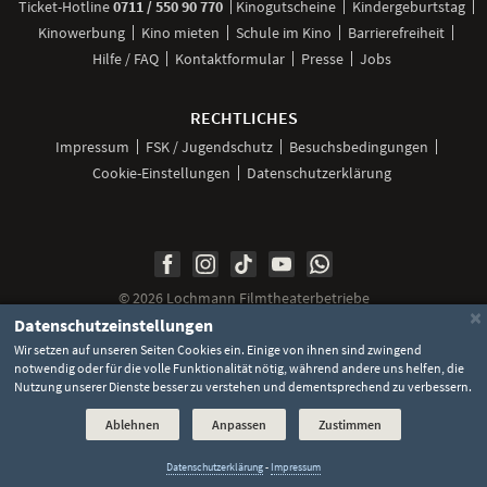
anrufen
Ticket-
Hotline
0711 / 550 90 770
Kinogutscheine
Kindergeburtstag
Kinowerbung
Kino mieten
Schule im Kino
Barrierefreiheit
Hilfe / FAQ
Kontaktformular
Presse
Jobs
RECHTLICHES
Impressum
FSK / Jugendschutz
Besuchsbedingungen
Cookie-Einstellungen
Datenschutzerklärung
Unsere
Unsere
Unsere
Unser
Unser
Social
Seite
Seite
Seite
Kanal
Kanal
Media
bei
bei
bei
bei
bei
©
2026 Lochmann Filmtheaterbetriebe
Facebook
Instagram
TikTok
YouTube
WhatsApp
Links
×
Datenschutzeinstellungen
Wir setzen auf unseren Seiten Cookies ein. Einige von ihnen sind zwingend
notwendig oder für die volle Funktionalität nötig, während andere uns helfen, die
Nutzung unserer Dienste besser zu verstehen und dementsprechend zu verbessern.
Ablehnen
Anpassen
Zustimmen
Datenschutzerklärung
-
Impressum