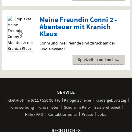
Meine Freundin Conni 2 -
Abenteuer mit Kranich
Klaus
Conni und ihre Freunde sind zurück auf der
Kinoleinwand!
Spielzeiten und mehr
Weitere
Navigationsmöglichkeiten
SERVICE
anrufen
Ticket-
Hotline
0711 / 550 90 770
Kinogutscheine
Kindergeburtstag
Kinowerbung
Kino mieten
Schule im Kino
Barrierefreiheit
Hilfe / FAQ
Kontaktformular
Presse
Jobs
RECHTLICHES