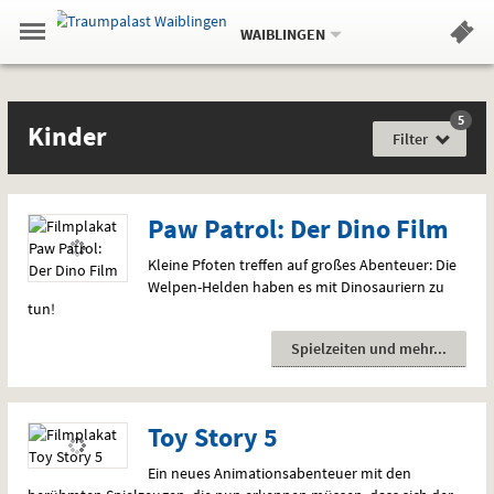
Aktueller
Gehe
Standort:
Weitere
.
zur
WAIBLINGEN
Standorte:
Menü
Startseite:
Navigation
Hinweis
Springe
zum
,
zum
.
Standortauswahl
umschalten
und
direkt
Inhalt
Menü
Filme
Kinder
Service
5
Film
Kinder
für
Filter
jede
Gefühlslage
Paw Patrol: Der Dino Film
Kleine Pfoten treffen auf großes Abenteuer: Die
Welpen-Helden haben es mit Dinosauriern zu
tun!
Spielzeiten und mehr
Toy Story 5
Ein neues Animationsabenteuer mit den