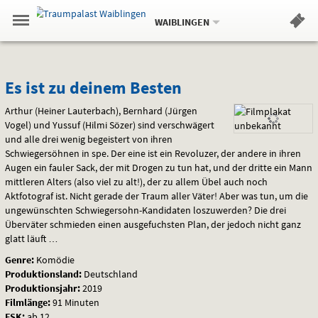
Aktueller
Gehe
Standort:
Weitere
.
zur
WAIBLINGEN
Standorte:
Menü
Startseite:
Navigation
Hinweis
Springe
zum
,
zum
.
Standortauswahl
umschalten
und
direkt
Inhalt
Menü
Es
Service
Es ist zu deinem Besten
ist
Arthur (Heiner Lauterbach), Bernhard (Jürgen
Vogel) und Yussuf (Hilmi Sözer) sind verschwägert
zu
und alle drei wenig begeistert von ihren
Schwiegersöhnen in spe. Der eine ist ein Revoluzer, der andere in ihren
deinem
Augen ein fauler Sack, der mit Drogen zu tun hat, und der dritte ein Mann
mittleren Alters (also viel zu alt!), der zu allem Übel auch noch
Besten
Aktfotograf ist. Nicht gerade der Traum aller Väter! Aber was tun, um die
ungewünschten Schwiegersohn-Kandidaten loszuwerden? Die drei
Überväter schmieden einen ausgefuchsten Plan, der jedoch nicht ganz
glatt läuft …
Genre:
Komödie
Produktionsland:
Deutschland
Produktionsjahr:
2019
Filmlänge:
91 Minuten
FSK
:
ab 12