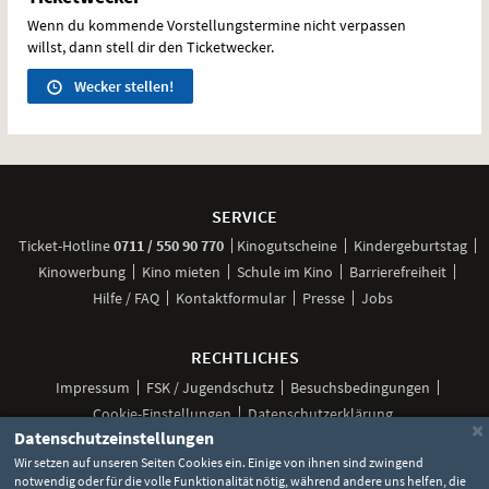
Wenn du kommende Vorstellungstermine nicht verpassen
willst, dann stell dir den Ticketwecker.
Wecker stellen!
Weitere
Navigationsmöglichkeiten
SERVICE
anrufen
Ticket-
Hotline
0711 / 550 90 770
Kinogutscheine
Kindergeburtstag
Kinowerbung
Kino mieten
Schule im Kino
Barrierefreiheit
Hilfe / FAQ
Kontaktformular
Presse
Jobs
RECHTLICHES
Impressum
FSK / Jugendschutz
Besuchsbedingungen
Cookie-Einstellungen
Datenschutzerklärung
×
Datenschutzeinstellungen
Wir setzen auf unseren Seiten Cookies ein. Einige von ihnen sind zwingend
notwendig oder für die volle Funktionalität nötig, während andere uns helfen, die