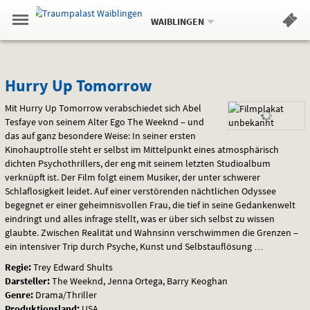
Aktueller
Gehe
Standort:
Weitere
.
zur
WAIBLINGEN
Standorte:
Menü
Startseite:
Navigation
Hinweis
Springe
zum
,
zum
.
Standortauswahl
umschalten
und
direkt
Inhalt
Menü
Hurry
Service
Hurry Up Tomorrow
Up
Mit Hurry Up Tomorrow verabschiedet sich Abel
Tesfaye von seinem Alter Ego The Weeknd – und
Tomorrow
das auf ganz besondere Weise: In seiner ersten
Kinohauptrolle steht er selbst im Mittelpunkt eines atmosphärisch
dichten Psychothrillers, der eng mit seinem letzten Studioalbum
verknüpft ist. Der Film folgt einem Musiker, der unter schwerer
Schlaflosigkeit leidet. Auf einer verstörenden nächtlichen Odyssee
begegnet er einer geheimnisvollen Frau, die tief in seine Gedankenwelt
eindringt und alles infrage stellt, was er über sich selbst zu wissen
glaubte. Zwischen Realität und Wahnsinn verschwimmen die Grenzen –
ein intensiver Trip durch Psyche, Kunst und Selbstauflösung …
Regie:
Trey Edward Shults
Darsteller:
The Weeknd, Jenna Ortega, Barry Keoghan
Genre:
Drama/Thriller
Produktionsland:
USA