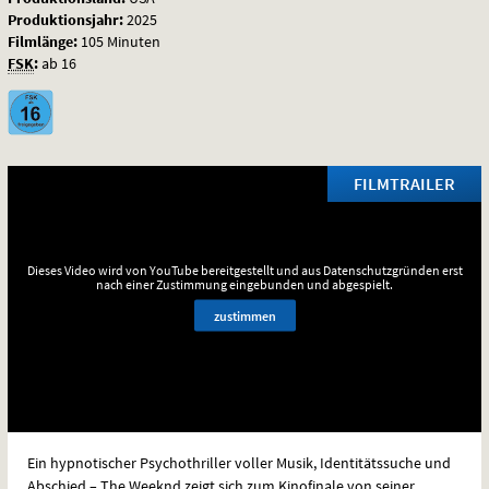
Produktionsjahr:
2025
Filmlänge:
105 Minuten
FSK
:
ab 16
FILMTRAILER
Dieses Video wird von YouTube bereitgestellt und aus Datenschutzgründen erst
nach einer Zustimmung eingebunden und abgespielt.
zustimmen
Ein hypnotischer Psychothriller voller Musik, Identitätssuche und
Abschied – The Weeknd zeigt sich zum Kinofinale von seiner