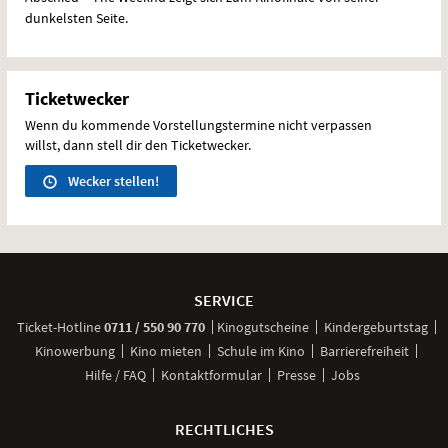
dunkelsten Seite.
Ticketwecker
Wenn du kommende Vorstellungstermine nicht verpassen
willst, dann stell dir den Ticketwecker.
Wecker stellen!
Weitere
Navigationsmöglichkeiten
SERVICE
anrufen
Ticket-
Hotline
0711 / 550 90 770
Kinogutscheine
Kindergeburtstag
Kinowerbung
Kino mieten
Schule im Kino
Barrierefreiheit
Hilfe / FAQ
Kontaktformular
Presse
Jobs
RECHTLICHES