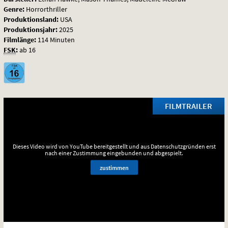
Genre:
Horrorthriller
Produktionsland:
USA
Produktionsjahr:
2025
Filmlänge:
114 Minuten
FSK
:
ab 16
FILMTRAILER
Dieses Video wird von YouTube bereitgestellt und aus Datenschutzgründen erst
nach einer Zustimmung eingebunden und abgespielt.
zustimmen