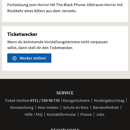
Fortsetzung zum Horror-Hit The Black Phone: Albtraum-Horror mit
Rückkehr eines Killers aus dem Jenseits.
Ticketwecker
Wenn du kommende Vorstellungstermine nicht verpassen
willst, dann stell dir den Ticketwecker.
Wecker stellen!
Weitere
Navigationsmöglichkeiten
SERVICE
anrufen
Ticket-
Hotline
0711 / 550 90 770
Kinogutscheine
Kindergeburtstag
Kinowerbung
Kino mieten
Schule im Kino
Barrierefreiheit
Hilfe / FAQ
Kontaktformular
Presse
Jobs