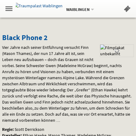
Aktueller
Gehe
Standort:
Weitere
.
zur
WAIBLINGEN
Standorte:
Menü
Startseite:
Navigation
Hinweis
Springe
zum
,
zum
.
Standortauswahl
umschalten
und
direkt
Inhalt
Menü
Black
Service
Black Phone 2
Phone
Vier Jahre nach seiner Entführung versucht Finn
(Mason Thames), der nun 17 Jahre alt ist, sein
2
Leben neu aufzubauen – doch das Grauen ist nicht
vorbei. Seine Schwester Gwen (Madeleine McGraw) beginnt, nachts
Anrufe zu hören und Visionen zu haben, verbunden mit einem
mysteriösen Winterlager namens Alpine Lake. Während die Grenzen
zwischen Albtraum und Wirklichkeit verschwimmen, wird das
totgeglaubte Böse wieder lebendig: Der „Greifer“ (Ethan Hawke) kehrt
zurück und verfolgt eine Rache, die weit über das Physische hinausgeht.
Das wollen Gwen und Finn jedoch nicht achselzuckend hinnehmen. Sie
beschließen also, zu dem Winterlager zu fahren, um dem Schrecken für
alle ein Ende zu setzen. Doch auf das, was sie vor Ort erwartet, hätte sie
niemand vorbereiten können …
Regie:
Scott Derrickson
Darsteller:
Ethan Hawke, Mason Thames, Madeleine McGraw