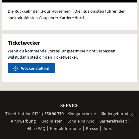
Die Rückkehr der „Four Horsemen“: Die Illusionisten führen den
spektakulärsten Coup ihrer Karriere durch.
Ticketwecker
Wenn du kommende Vorstellungstermine nicht verpassen
willst, dann stell dir den Ticketwecker.
Wecker stellen!
Weitere
Navigationsmöglichkeiten
SERVICE
anrufen
Ticket-
Hotline
0711 / 550 90 770
Kinogutscheine
Kindergeburtstag
Kinowerbung
Kino mieten
Schule im Kino
Barrierefreiheit
Hilfe / FAQ
Kontaktformular
Presse
Jobs