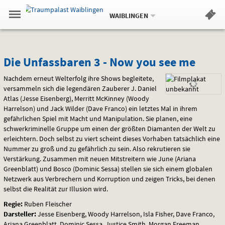
Aktueller
Gehe
Standort:
Weitere
.
zur
WAIBLINGEN
Standorte:
Menü
Startseite:
Navigation
Hinweis
Springe
zum
,
zum
.
Standortauswahl
umschalten
und
direkt
Inhalt
Menü
Die
Service
Die Unfassbaren 3 - Now you see me
Unfassbaren
Nachdem erneut Welterfolg ihre Shows begleitete,
versammeln sich die legendären Zauberer J. Daniel
3
Atlas (Jesse Eisenberg), Merritt McKinney (Woody
Harrelson) und Jack Wilder (Dave Franco) ein letztes Mal in ihrem
-
gefährlichen Spiel mit Macht und Manipulation. Sie planen, eine
schwerkriminelle Gruppe um einen der größten Diamanten der Welt zu
Now
erleichtern. Doch selbst zu viert scheint dieses Vorhaben tatsächlich eine
Nummer zu groß und zu gefährlich zu sein. Also rekrutieren sie
you
Verstärkung. Zusammen mit neuen Mitstreitern wie June (Ariana
Greenblatt) und Bosco (Dominic Sessa) stellen sie sich einem globalen
see
Netzwerk aus Verbrechern und Korruption und zeigen Tricks, bei denen
selbst die Realität zur Illusion wird.
me
Regie:
Ruben Fleischer
Darsteller:
Jesse Eisenberg, Woody Harrelson, Isla Fisher, Dave Franco,
Ariana Greenblatt, Dominic Sessa, Justice Smith, Morgan Freeman,