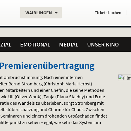
Aktueller
Servicefunktionen
Aktuelles
Hier
.
.
WAIBLINGEN
Tickets
buchen
Standort:
Weitere
Programm:
einfach
Standorte:
online
ZIAL
EMOTIONAL
MEDIAL
UNSER KINO
 Premierenübertragung
cht Umbruchstimmung: Nach einer internen
eiter Bernd Stromberg (Christoph Maria Herbst)
ten Mitarbeitern und einer Chefin, die seine Methoden
agung
wie Ulf (Oliver Wnuk), Tanja (Diana Staehly) und Ernie
ratie des Wandels zu überleben, sorgt Stromberg mit
Selbstüberschätzung und Charme für Chaos. Zwischen
-Seminaren und einem drohenden Großschaden findet
Mittelpunkt zu sehen – egal, wie sehr das System um