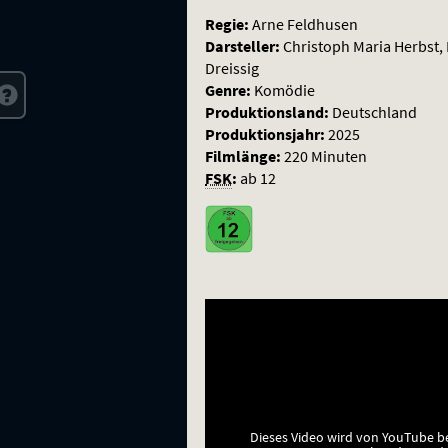
Regie:
Arne Feldhusen
Darsteller:
Christoph Maria Herbst, 
Dreissig
Genre:
Komödie
Produktionsland:
Deutschland
Produktionsjahr:
2025
Filmlänge:
220 Minuten
FSK
:
ab 12
Dieses Video wird von YouTube b