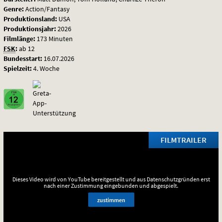
Genre:
Action/Fantasy
Produktionsland:
USA
Produktionsjahr:
2026
Filmlänge:
173 Minuten
FSK
:
ab 12
Bundesstart:
16.07.2026
Spielzeit:
4. Woche
FILMTRAILER
Dieses Video wird von YouTube bereitgestellt und aus Datenschutzgründen erst
nach einer Zustimmung eingebunden und abgespielt.
zustimmen