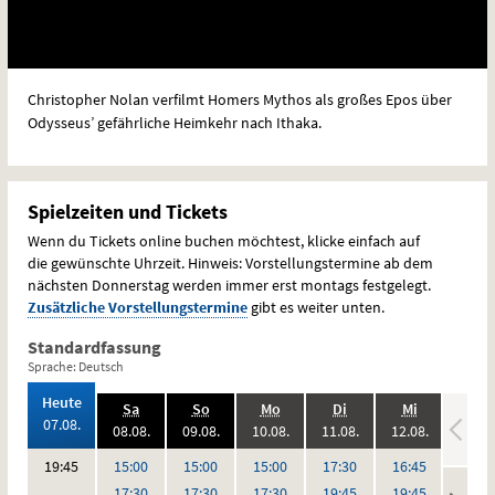
Christopher Nolan verfilmt Homers Mythos als großes Epos über
Odysseus’ gefährliche Heimkehr nach Ithaka.
Spielzeiten und Tickets
Wenn du Tickets online buchen möchtest, klicke einfach auf
die gewünschte Uhrzeit. Hinweis: Vorstellungstermine ab dem
nächsten Donnerstag werden immer erst montags festgelegt.
Zusätzliche Vorstellungstermine
gibt es weiter unten.
Standardfassung
Sprache: Deutsch
,
Heute
.,
.,
.,
.,
.,
.
Sa
So
Mo
Di
Mi
Do
2026:
07.08.
2026:
2026:
2026:
2026:
2026:
08.08.
09.08.
10.08.
11.08.
12.08.
13.08
,
,
,
,
,
,
,
,
keine
Uhr
Uhr
Uhr
Uhr
Uhr
Uhr
19:45
15:00
15:00
15:00
17:30
16:45
Vorstel
Uhr
Uhr
Uhr
Uhr
Uhr
17:30
17:30
17:30
19:45
19:45