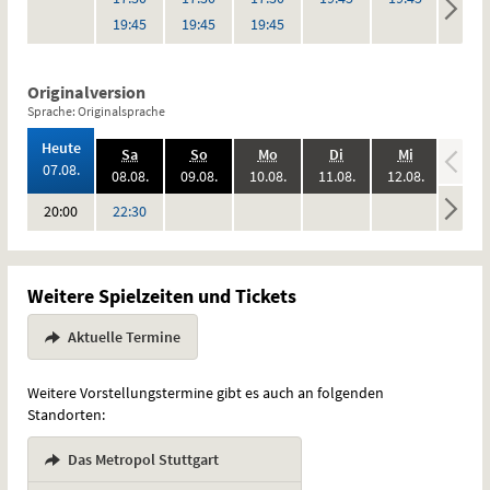
Uhr
Uhr
Uhr
19:45
19:45
19:45
Originalversion
Sprache: Originalsprache
,
Heute
.,
.,
.,
.,
.,
.
Sa
So
Mo
Di
Mi
Do
2026:
07.08.
2026:
2026:
2026:
2026:
2026:
08.08.
09.08.
10.08.
11.08.
12.08.
13.08
keine
keine
keine
keine
keine
Uhr
Uhr
20:00
22:30
Vorstellungen
Vorstellungen
Vorstellungen
Vorstellungen
Vorstel
Weitere Spielzeiten und Tickets
Aktuelle Termine
Weitere Vorstellungstermine gibt es auch an folgenden
Standorten:
Das Metropol Stuttgart