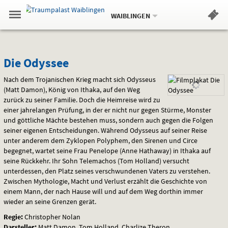
Aktueller
Gehe
Standort:
Weitere
.
zur
WAIBLINGEN
Standorte:
Menü
Startseite:
Navigation
Hinweis
Springe
zum
,
zum
.
Standortauswahl
umschalten
und
direkt
Inhalt
Menü
Die
Service
Die Odyssee
Odyssee
Nach dem Trojanischen Krieg macht sich Odysseus
(Matt Damon), König von Ithaka, auf den Weg
zurück zu seiner Familie. Doch die Heimreise wird zu
einer jahrelangen Prüfung, in der er nicht nur gegen Stürme, Monster
und göttliche Mächte bestehen muss, sondern auch gegen die Folgen
seiner eigenen Entscheidungen. Während Odysseus auf seiner Reise
unter anderem dem Zyklopen Polyphem, den Sirenen und Circe
begegnet, wartet seine Frau Penelope (Anne Hathaway) in Ithaka auf
seine Rückkehr. Ihr Sohn Telemachos (Tom Holland) versucht
unterdessen, den Platz seines verschwundenen Vaters zu verstehen.
Zwischen Mythologie, Macht und Verlust erzählt die Geschichte von
einem Mann, der nach Hause will und auf dem Weg dorthin immer
wieder an seine Grenzen gerät.
Regie:
Christopher Nolan
Darsteller:
Matt Damon, Tom Holland, Charlize Theron