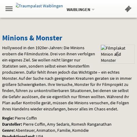
Aktueller
Gehe
Standort:
Weitere
.
zur
WAIBLINGEN
Standorte:
Menü
Startseite:
Navigation
Hinweis
Springe
zum
,
zum
.
Standortauswahl
umschalten
und
direkt
Inhalt
Menü
Minions
Service
Minions & Monster
&
Hollywood in den 1920er-Jahren: Die Minions
erobern die Filmindustrie. Drei von ihnen verfolgen
Monster
ein eigenes Ziel. Sie wollen nicht länger nur
Statisten sein, sondern selbst einen Monsterfilm
produzieren. Dafür fehlt ihnen jedoch das Wichtigste – ein echtes
Monster. Auf der Suche nach geeigneten Kreaturen geraten sie in immer
größere Schwierigkeiten. Ihre Versuche, Monster für ihr Filmprojekt zu
finden, führen zu unkontrollierbaren Situationen, bei denen sie selbst
die Gefahr auslösen, die sie eigentlich nur filmen wollten. Während ihr
Plan außer Kontrolle gerät, müssen die Minions versuchen, die Folgen
ihres Handelns wieder einzufangen, bevor alles im Chaos endet.
Regie:
Pierre Coffin
Darsteller:
Pierre Coffin, Amy Sedaris, Romesh Ranganathan
Genre:
Abenteuer, Animation, Familie, Komödie
Produktionsland:
USA