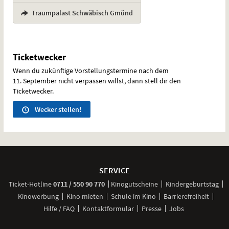
,
Traumpalast Schwäbisch Gmünd
Ticketwecker
Wenn du zukünftige Vorstellungstermine nach dem
11. September nicht verpassen willst, dann stell dir den
Ticketwecker.
Wecker stellen!
Weitere
Navigationsmöglichkeiten
SERVICE
anrufen
Ticket-
Hotline
0711 / 550 90 770
Kinogutscheine
Kindergeburtstag
Kinowerbung
Kino mieten
Schule im Kino
Barrierefreiheit
Hilfe / FAQ
Kontaktformular
Presse
Jobs