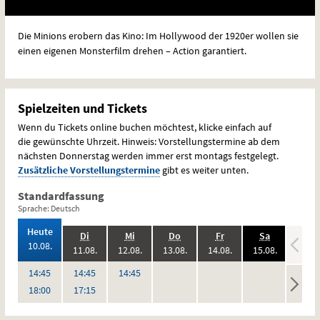
Die Minions erobern das Kino: Im Hollywood der 1920er wollen sie
einen eigenen Monsterfilm drehen – Action garantiert.
Spielzeiten und Tickets
Wenn du Tickets online buchen möchtest, klicke einfach auf
die gewünschte Uhrzeit. Hinweis: Vorstellungstermine ab dem
nächsten Donnerstag werden immer erst montags festgelegt.
Zusätzliche Vorstellungstermine
gibt es weiter unten.
Standardfassung
Sprache: Deutsch
,
Heute
.,
.,
.,
.,
.,
.
Di
Mi
Do
Fr
Sa
So
2026:
10.08.
2026:
2026:
2026:
2026:
2026:
11.08.
12.08.
13.08.
14.08.
15.08.
16.08
,
,
keine
keine
keine
keine
Uhr
Uhr
Uhr
14:45
14:45
14:45
Vorstellungen
Vorstellungen
Vorstellungen
Vorstel
Uhr
Uhr
18:00
17:15