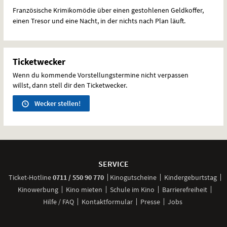
Französische Krimikomödie über einen gestohlenen Geldkoffer,
einen Tresor und eine Nacht, in der nichts nach Plan läuft.
Ticketwecker
Wenn du kommende Vorstellungstermine nicht verpassen
willst, dann stell dir den Ticketwecker.
Wecker stellen!
Weitere
Navigationsmöglichkeiten
SERVICE
anrufen
Ticket-
Hotline
0711 / 550 90 770
Kinogutscheine
Kindergeburtstag
Kinowerbung
Kino mieten
Schule im Kino
Barrierefreiheit
Hilfe / FAQ
Kontaktformular
Presse
Jobs