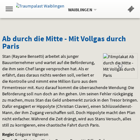
Aktueller
Gehe
Standort:
Weitere
.
zur
WAIBLINGEN
Standorte:
Menü
Startseite:
Navigation
Hinweis
Springe
zum
,
zum
.
Standortauswahl
umschalten
und
direkt
Inhalt
Menü
Ab
Service
Ab durch die Mitte - Mit Vollgas durch
Paris
durch
Stan (Rayane Bensetti) arbeitet als junger
die
Bauunternehmer und wartet auf die Beförderung,
die ihm sein Chef lange versprochen hat. Als er
Mitte
erfährt, dass daraus nichts werden soll, verliert er
-
die Kontrolle und nimmt eine Million Euro aus dem
Firmentresor mit. Kurz darauf kommt die überraschende Wendung: Die
Mit
Beförderung soll nun doch an ihn gehen. Um seinen Fehler rückgängig
zu machen, muss Stan das Geld unbemerkt zurück in den Tresor bringen.
Vollgas
Dafür engagiert er Hippolyte (Christian Clavier), einen Schlüsseldienst-
Mann, der ihm Zugang verschaffen soll. Doch Hippolyte macht den Plan
durch
nicht einfacher. Während die Zeit drängt, wird aus Stans Versuch, alles
still zu korrigieren, eine chaotische Fahrt durch Paris.
Paris
Regie:
Grégoire Vigneron