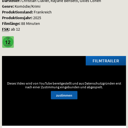
Darsteller:
Christian Clavier, Rayane Bensetti, Gilles Cohen
Genre:
Komödie/Krimi
Produktionsland:
Frankreich
Produktionsjahr:
2025
Filmlänge:
88 Minuten
FSK
:
ab 12
FILMTRAILER
Dieses Video wird von YouTube bereitgestellt und aus Datenschutzgründen erst
nach einer Zustimmung eingebunden und abgespielt.
zustimmen