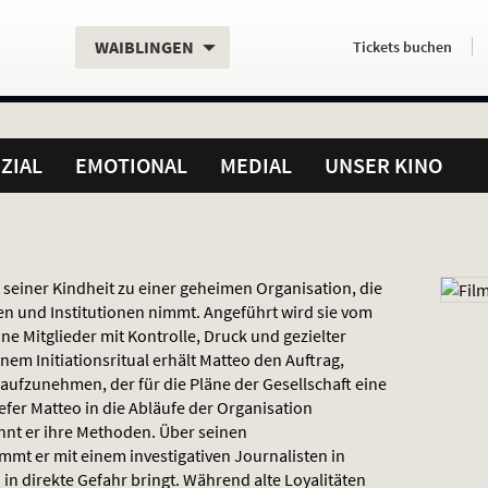
Aktueller
Servicefunktionen
Aktuelles
Hier
.
.
WAIBLINGEN
Tickets
buchen
Standort:
Weitere
Programm:
einfach
Standorte:
online
ZIAL
EMOTIONAL
MEDIAL
UNSER KINO
 seiner Kindheit zu einer geheimen Organisation, die
en und Institutionen nimmt. Angeführt wird sie vom
ne Mitglieder mit Kontrolle, Druck und gezielter
nem Initiationsritual erhält Matteo den Auftrag,
 aufzunehmen, der für die Pläne der Gesellschaft eine
tiefer Matteo in die Abläufe der Organisation
nt er ihre Methoden. Über seinen
mmt er mit einem investigativen Journalisten in
 in direkte Gefahr bringt. Während alte Loyalitäten