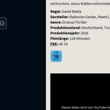
zerbrechen, muss Matteo entscheiden
Regie:
David Balda
Darsteller:
Radoslav Gavlas, Pawel 
Genre:
Drama/Thriller
Produktionsland:
Deutschland, Tsc
Produktionsjahr:
2026
Filmlänge:
128 Minuten
FSK
:
ab 16
Dieses Video wird von YouTube b