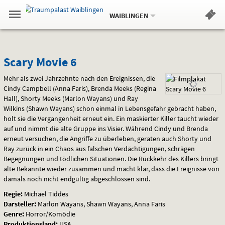
Aktueller
Gehe
Standort:
Weitere
.
zur
WAIBLINGEN
Standorte:
Menü
Startseite:
Navigation
Hinweis
Springe
zum
,
zum
.
Standortauswahl
umschalten
und
direkt
Inhalt
Menü
Scary
Service
Scary Movie 6
Movie
Mehr als zwei Jahrzehnte nach den Ereignissen, die
Cindy Campbell (Anna Faris), Brenda Meeks (Regina
6
Hall), Shorty Meeks (Marlon Wayans) und Ray
Wilkins (Shawn Wayans) schon einmal in Lebensgefahr gebracht haben,
holt sie die Vergangenheit erneut ein. Ein maskierter Killer taucht wieder
auf und nimmt die alte Gruppe ins Visier. Während Cindy und Brenda
erneut versuchen, die Angriffe zu überleben, geraten auch Shorty und
Ray zurück in ein Chaos aus falschen Verdächtigungen, schrägen
Begegnungen und tödlichen Situationen. Die Rückkehr des Killers bringt
alte Bekannte wieder zusammen und macht klar, dass die Ereignisse von
damals noch nicht endgültig abgeschlossen sind.
Regie:
Michael Tiddes
Darsteller:
Marlon Wayans, Shawn Wayans, Anna Faris
Genre:
Horror/Komödie
Produktionsland:
USA