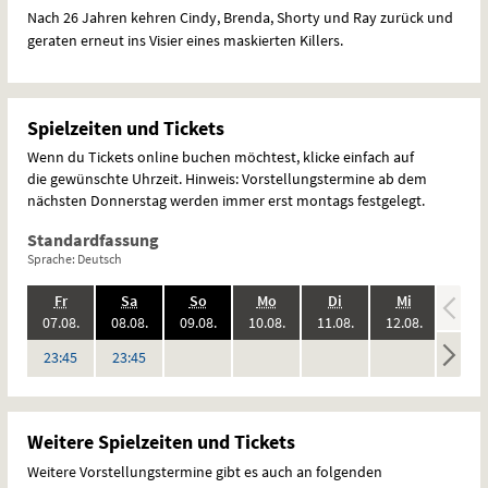
Nach 26 Jahren kehren Cindy, Brenda, Shorty und Ray zurück und
geraten erneut ins Visier eines maskierten Killers.
Spielzeiten und Tickets
Wenn du Tickets online buchen möchtest, klicke einfach auf
die gewünschte Uhrzeit. Hinweis: Vorstellungstermine ab dem
nächsten Donnerstag werden immer erst montags festgelegt.
Standardfassung
Sprache: Deutsch
.,
.,
.,
.,
.,
.,
.
Fr
Sa
So
Mo
Di
Mi
Do
2026:
2026:
2026:
2026:
2026:
2026:
07.08.
08.08.
09.08.
10.08.
11.08.
12.08.
13.08
keine
keine
keine
keine
keine
Uhr
Uhr
23:45
23:45
Vorstellungen
Vorstellungen
Vorstellungen
Vorstellungen
Vorstel
Weitere Spielzeiten und Tickets
Weitere Vorstellungstermine gibt es auch an folgenden