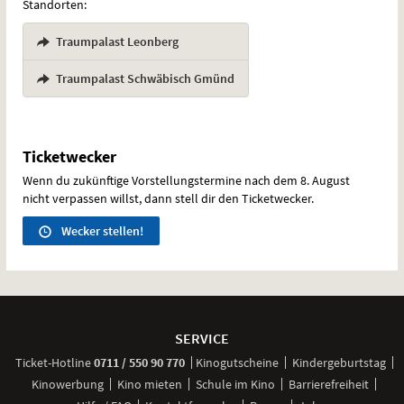
Standorten:
Traumpalast Leonberg
,
Traumpalast Schwäbisch Gmünd
Ticketwecker
Wenn du zukünftige Vorstellungstermine nach dem 8. August
nicht verpassen willst, dann stell dir den Ticketwecker.
Wecker stellen!
Weitere
Navigationsmöglichkeiten
SERVICE
anrufen
Ticket-
Hotline
0711 / 550 90 770
Kinogutscheine
Kindergeburtstag
Kinowerbung
Kino mieten
Schule im Kino
Barrierefreiheit