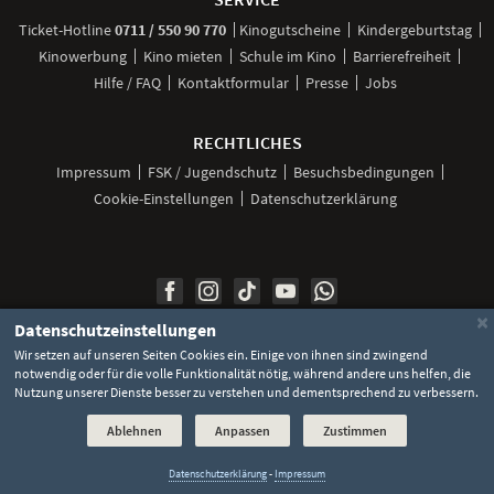
anrufen
Ticket-
Hotline
0711 / 550 90 770
Kinogutscheine
Kindergeburtstag
Kinowerbung
Kino mieten
Schule im Kino
Barrierefreiheit
Hilfe / FAQ
Kontaktformular
Presse
Jobs
RECHTLICHES
Impressum
FSK / Jugendschutz
Besuchsbedingungen
Cookie-Einstellungen
Datenschutzerklärung
Unsere
Unsere
Unsere
Unser
Unser
Social
Seite
Seite
Seite
Kanal
Kanal
Media
bei
bei
bei
bei
bei
×
©
2026 Lochmann Filmtheaterbetriebe
Datenschutzeinstellungen
Facebook
Instagram
TikTok
YouTube
WhatsApp
Links
Wir setzen auf unseren Seiten Cookies ein. Einige von ihnen sind zwingend
notwendig oder für die volle Funktionalität nötig, während andere uns helfen, die
Nutzung unserer Dienste besser zu verstehen und dementsprechend zu verbessern.
Ablehnen
Anpassen
Zustimmen
Datenschutzerklärung
-
Impressum