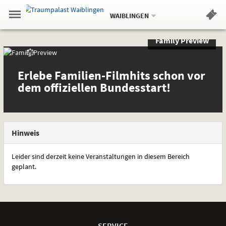
Aktueller
Gehe
Standort:
Weitere
.
zur
WAIBLINGEN
Standorte:
Menü
Startseite:
Navigation
Hinweis
Springe
zum
,
zum
.
Standortauswahl
umschalten
Family Preview
und
direkt
Inhalt
Menü
Sondervorstellungen
Spezial
Service
und
spezielle
Erlebe Familien-Filmhits schon vor
Interessen
dem offiziellen Bundesstart!
Hinweis
Leider sind derzeit keine Veranstaltungen in diesem Bereich
geplant.
Weitere
Navigationsmöglichkeiten
SERVICE