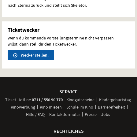
nach Eternia zurück und stellt sich Skeletor.
Ticketwecker
Wenn du kommende Vorstellungstermine nicht verpassen
willst, dann stell dir den Ticketwecker.
Wecker stellen!
Weitere
Navigationsmöglichkeiten
SERVICE
anrufen
Ticket-
Hotline
0711 / 550 90 770
Kinogutscheine
Kindergeburtstag
Kinowerbung
Kino mieten
Schule im Kino
Barrierefreiheit
Hilfe / FAQ
Kontaktformular
Presse
Jobs
RECHTLICHES