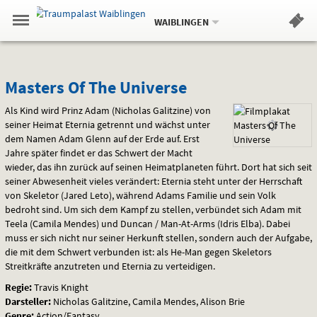
Aktueller
Gehe
Standort:
Weitere
.
zur
WAIBLINGEN
Standorte:
Menü
Startseite:
Navigation
Hinweis
Springe
zum
,
zum
.
Standortauswahl
umschalten
und
direkt
Inhalt
Menü
Masters
Service
Masters Of The Universe
Of
Als Kind wird Prinz Adam (Nicholas Galitzine) von
seiner Heimat Eternia getrennt und wächst unter
The
dem Namen Adam Glenn auf der Erde auf. Erst
Jahre später findet er das Schwert der Macht
Universe
wieder, das ihn zurück auf seinen Heimatplaneten führt. Dort hat sich seit
seiner Abwesenheit vieles verändert: Eternia steht unter der Herrschaft
von Skeletor (Jared Leto), während Adams Familie und sein Volk
bedroht sind. Um sich dem Kampf zu stellen, verbündet sich Adam mit
Teela (Camila Mendes) und Duncan / Man-At-Arms (Idris Elba). Dabei
muss er sich nicht nur seiner Herkunft stellen, sondern auch der Aufgabe,
die mit dem Schwert verbunden ist: als He-Man gegen Skeletors
Streitkräfte anzutreten und Eternia zu verteidigen.
Regie:
Travis Knight
Darsteller:
Nicholas Galitzine, Camila Mendes, Alison Brie
Genre:
Action/Fantasy