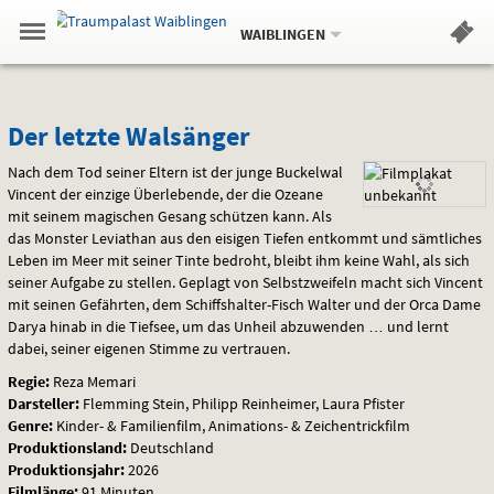
Aktueller
Gehe
Standort:
Weitere
.
zur
WAIBLINGEN
Standorte:
Menü
Startseite:
Navigation
Hinweis
Springe
zum
,
zum
.
Standortauswahl
umschalten
und
direkt
Inhalt
Menü
Der
Service
Der letzte Walsänger
letzte
Nach dem Tod seiner Eltern ist der junge Buckelwal
Vincent der einzige Überlebende, der die Ozeane
Walsänger
mit seinem magischen Gesang schützen kann. Als
das Monster Leviathan aus den eisigen Tiefen entkommt und sämtliches
Leben im Meer mit seiner Tinte bedroht, bleibt ihm keine Wahl, als sich
seiner Aufgabe zu stellen. Geplagt von Selbstzweifeln macht sich Vincent
mit seinen Gefährten, dem Schiffshalter-Fisch Walter und der Orca Dame
Darya hinab in die Tiefsee, um das Unheil abzuwenden … und lernt
dabei, seiner eigenen Stimme zu vertrauen.
Regie:
Reza Memari
Darsteller:
Flemming Stein, Philipp Reinheimer, Laura Pfister
Genre:
Kinder- & Familienfilm, Animations- & Zeichentrickfilm
Produktionsland:
Deutschland
Produktionsjahr:
2026
Filmlänge:
91 Minuten