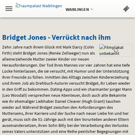
Aktueller
Gehe
Standort:
Weitere
.
zur
WAIBLINGEN
Standorte:
Menü
Startseite:
Navigation
Hinweis
Springe
zum
,
zum
.
Standortauswahl
umschalten
und
direkt
Inhalt
Menü
Bridget
Service
Bridget Jones - Verrückt nach ihm
Jones
Zehn Jahre nach ihrem Glück mit Mark Darcy (Colin
Firth) steht Bridget Jones (Renée Zellweger) nun als
-
alleinerziehende Mutter zweier Kinder vor neuen
Herausforderungen. Der Tod ihres Mannes vor vier Jahren hat eine tiefe
Verrückt
Lücke hinterlassen, die sie versucht, mit Humor und der Unterstützung
ihrer Freunde zu füllen. Inmitten des Alltags zwischen Kindererziehung
nach
und ihrem Job als Drehbuch-Autorin versucht Bridget, ihr Leben wieder
in den Griff zu bekommen. Dating-Apps und ein charmanter junger Mann
ihm
(Leo Woodall) versprechen neue Abenteuer, doch auch alte Bekannte
wie ihr ehemaliger Liebhaber Daniel Cleaver (Hugh Grant) tauchen
wieder auf. Während Bridget zwischen den Anforderungen des
Mutterseins, ihrer Karriere und der Suche nach neuer Liebe hin und her
gerät, muss sich die 51-Jährige auch mit den Vorurteilen anderer Eltern
auseinandersetzen, ihren Sohn Billy bei der Verarbeitung des Verlustes
seines Vaters unterstützen und eine Reihe peinlicher Begegnungen mit