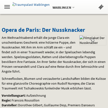
Aktueller
Gehe
Standort:
Weitere
.
zur
WAIBLINGEN
Standorte:
Menü
Startseite:
Navigation
Hinweis
Springe
zum
,
zum
.
Standortauswahl
umschalten
und
direkt
Inhalt
Menü
Opera
Service
Opera de Paris: Der Nussknacker
de
Am Weihnachtsabend erhält die junge Clara ein
unscheinbares Geschenk: eine hölzerne Puppe, den
Paris:
Nussknacker. Mit ihm im Arm schläft sie ein – und
findet sich in einer Traumwelt wieder, in der Spielsachen lebendig
Der
werden. Spielzeugsoldaten, Ratten und überlebensgroße Puppen
bevölkern ihre Fantasie. An ihrer Seite: der Nussknacker, der sich in einen
Nussknacker
Prinzen verwandelt und Clara auf eine Reise durch ihre Sehnsüchte und
Ängste führt.
Schneeflocken, Blumen und verzauberte Landschaften bilden die Kulisse
für eine glanzvolle Choreographie von Rudolf Nurejew, die Claras
Traumwelt mit Tschaikowskis funkelnder Musik erblühen lässt.
Vorstellungsart:
Aufzeichnung
Regie:
Francois Roussillon
Darsteller:
Dorothee Gilbert, Guillaume Diop, Premiers Danseurs