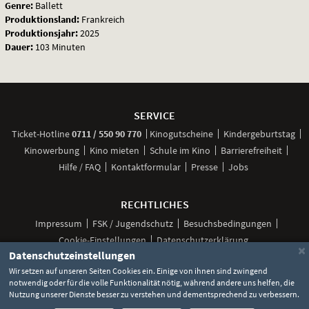
Genre:
Ballett
Produktionsland:
Frankreich
Produktionsjahr:
2025
Dauer:
103 Minuten
Weitere
Navigationsmöglichkeiten
SERVICE
anrufen
Ticket-
Hotline
0711 / 550 90 770
Kinogutscheine
Kindergeburtstag
Kinowerbung
Kino mieten
Schule im Kino
Barrierefreiheit
Hilfe / FAQ
Kontaktformular
Presse
Jobs
RECHTLICHES
Impressum
FSK / Jugendschutz
Besuchsbedingungen
Cookie-Einstellungen
Datenschutzerklärung
×
Datenschutzeinstellungen
Wir setzen auf unseren Seiten Cookies ein. Einige von ihnen sind zwingend
notwendig oder für die volle Funktionalität nötig, während andere uns helfen, die
Unsere
Unsere
Unsere
Unser
Unser
Nutzung unserer Dienste besser zu verstehen und dementsprechend zu verbessern.
Social
Seite
Seite
Seite
Kanal
Kanal