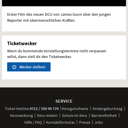
Erster Film des neuen
DCU
von James Gunn über den jungen
Reporter mit übermenschlichen Kräften.
Ticketwecker
Wenn du kommende Vorstellungstermine nicht verpassen
willst, dann stell dir den Ticketwecker.
Wecker stellen!
Weitere
Navigationsmöglichkeiten
SERVICE
anrufen
Ticket-
Hotline
0711 / 550 90 770
Kinogutscheine
Kindergeburtstag
Kinowerbung
Kino mieten
Schule im Kino
Barrierefreiheit
Hilfe / FAQ
Kontaktformular
Presse
Jobs