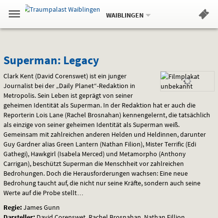
Aktueller
Gehe
Standort:
Weitere
.
zur
WAIBLINGEN
Standorte:
Menü
Startseite:
Navigation
Hinweis
Springe
zum
,
zum
.
Standortauswahl
umschalten
und
direkt
Inhalt
Menü
Superman:
Service
Superman: Legacy
Legacy
Clark Kent (David Corenswet) ist ein junger
Journalist bei der „Daily Planet“-Redaktion in
Metropolis. Sein Leben ist geprägt von seiner
geheimen Identität als Superman. In der Redaktion hat er auch die
Reporterin Lois Lane (Rachel Brosnahan) kennengelernt, die tatsächlich
als einzige von seiner geheimen Identität als Superman weiß.
Gemeinsam mit zahlreichen anderen Helden und Heldinnen, darunter
Guy Gardner alias Green Lantern (Nathan Filion), Mister Terrific (Edi
Gathegi), Hawkgirl (Isabela Merced) und Metamorpho (Anthony
Carrigan), beschützt Superman die Menschheit vor zahlreichen
Bedrohungen. Doch die Herausforderungen wachsen: Eine neue
Bedrohung taucht auf, die nicht nur seine Kräfte, sondern auch seine
Werte auf die Probe stellt…
Regie:
James Gunn
Darsteller:
David Corenswet, Rachel Brosnahan, Nathan Fillion