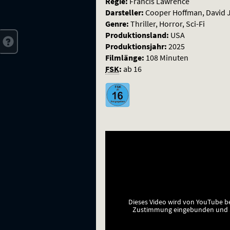
Regie:
Francis Lawrence
Darsteller:
Cooper Hoffman, David J
Genre:
Thriller, Horror, Sci-Fi
Produktionsland:
USA
Produktionsjahr:
2025
Filmlänge:
108 Minuten
FSK
:
ab 16
Dieses Video wird von YouTube b
Zustimmung eingebunden und a