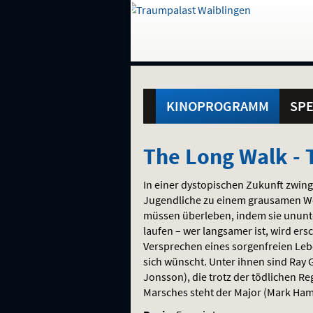
Gehe
zur
Startseite:
Standortauswahl
Navigation
Hinweis
Springe
zum
,
zum
.
und
direkt
Inhalt
Menü
Hauptmenü
Service
KINOPROGRAMM
SPE
The
The Long Walk -
Long
In einer dystopischen Zukunft zwing
Walk
Jugendliche zu einem grausamen Wet
müssen überleben, indem sie ununt
-
laufen – wer langsamer ist, wird er
Versprechen eines sorgenfreien Leb
Todesmarsch
sich wünscht. Unter ihnen sind Ray 
Jonsson), die trotz der tödlichen Re
Marsches steht der Major (Mark Hamil