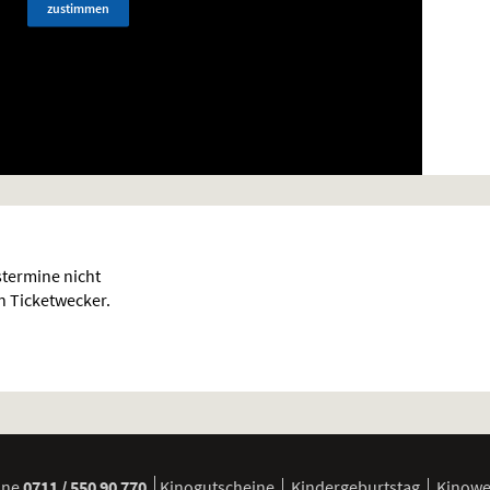
zustimmen
termine nicht
en Ticketwecker.
ine
0711 / 550 90 770
Kinogutscheine
Kindergeburtstag
Kinow