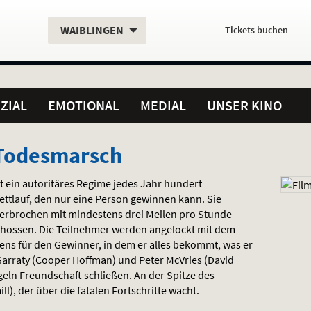
Aktueller
Servicefunktionen
Aktuelles
Hier
.
.
WAIBLINGEN
Tickets
buchen
Standort:
Weitere
Programm:
einfach
Standorte:
online
ZIAL
EMOTIONAL
MEDIAL
UNSER KINO
 Todesmarsch
t ein autoritäres Regime jedes Jahr hundert
tlauf, den nur eine Person gewinnen kann. Sie
erbrochen mit mindestens drei Meilen pro Stunde
schossen. Die Teilnehmer werden angelockt mit dem
ens für den Gewinner, in dem er alles bekommt, was er
Garraty (Cooper Hoffman) und Peter McVries (David
geln Freundschaft schließen. An der Spitze des
l), der über die fatalen Fortschritte wacht.