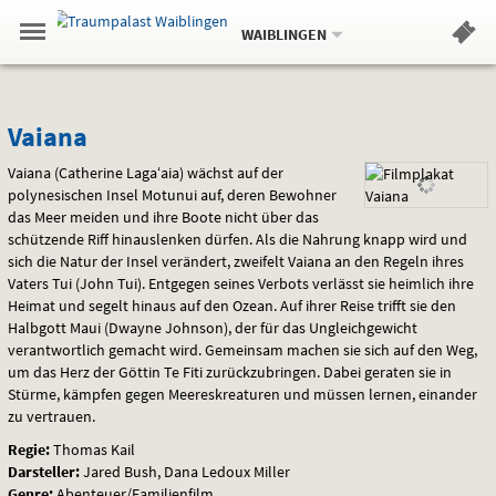
Aktueller
Gehe
Standort:
Weitere
.
zur
WAIBLINGEN
Standorte:
Menü
Startseite:
Navigation
Hinweis
Springe
zum
,
zum
.
Standortauswahl
umschalten
und
direkt
Inhalt
Menü
Vaiana
Service
Vaiana
Vaiana (Catherine Lagaʻaia) wächst auf der
polynesischen Insel Motunui auf, deren Bewohner
das Meer meiden und ihre Boote nicht über das
schützende Riff hinauslenken dürfen. Als die Nahrung knapp wird und
sich die Natur der Insel verändert, zweifelt Vaiana an den Regeln ihres
Vaters Tui (John Tui). Entgegen seines Verbots verlässt sie heimlich ihre
Heimat und segelt hinaus auf den Ozean. Auf ihrer Reise trifft sie den
Halbgott Maui (Dwayne Johnson), der für das Ungleichgewicht
verantwortlich gemacht wird. Gemeinsam machen sie sich auf den Weg,
um das Herz der Göttin Te Fiti zurückzubringen. Dabei geraten sie in
Stürme, kämpfen gegen Meereskreaturen und müssen lernen, einander
zu vertrauen.
Regie:
Thomas Kail
Darsteller:
Jared Bush, Dana Ledoux Miller
Genre:
Abenteuer/Familienfilm