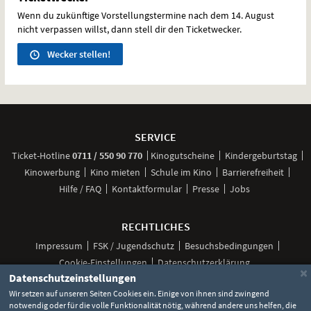
Wenn du zukünftige Vorstellungstermine nach dem 14. August
nicht verpassen willst, dann stell dir den Ticketwecker.
Wecker stellen!
Weitere
Navigationsmöglichkeiten
SERVICE
anrufen
Ticket-
Hotline
0711 / 550 90 770
Kinogutscheine
Kindergeburtstag
Kinowerbung
Kino mieten
Schule im Kino
Barrierefreiheit
Hilfe / FAQ
Kontaktformular
Presse
Jobs
RECHTLICHES
Impressum
FSK / Jugendschutz
Besuchsbedingungen
Cookie-Einstellungen
Datenschutzerklärung
×
Datenschutzeinstellungen
Wir setzen auf unseren Seiten Cookies ein. Einige von ihnen sind zwingend
notwendig oder für die volle Funktionalität nötig, während andere uns helfen, die