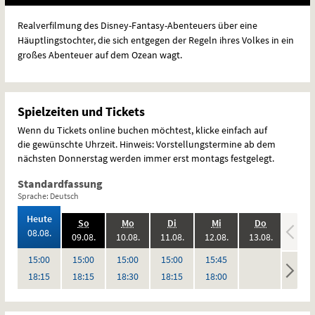
Realverfilmung des Disney-Fantasy-Abenteuers über eine
Häuptlingstochter, die sich entgegen der Regeln ihres Volkes in ein
großes Abenteuer auf dem Ozean wagt.
Spielzeiten und Tickets
Wenn du Tickets online buchen möchtest, klicke einfach auf
die gewünschte Uhrzeit. Hinweis: Vorstellungstermine ab dem
nächsten Donnerstag werden immer erst montags festgelegt.
Standardfassung
Sprache: Deutsch
,
Heute
.,
.,
.,
.,
.,
.,
So
Mo
Di
Mi
Do
Fr
2026:
08.08.
2026:
2026:
2026:
2026:
2026:
09.08.
10.08.
11.08.
12.08.
13.08.
14.08
,
,
,
,
,
keine
Uhr
Uhr
Uhr
Uhr
Uhr
15:00
15:00
15:00
15:00
15:45
15:4
Vorstellungen
Uhr
Uhr
Uhr
Uhr
Uhr
18:15
18:15
18:30
18:15
18:00