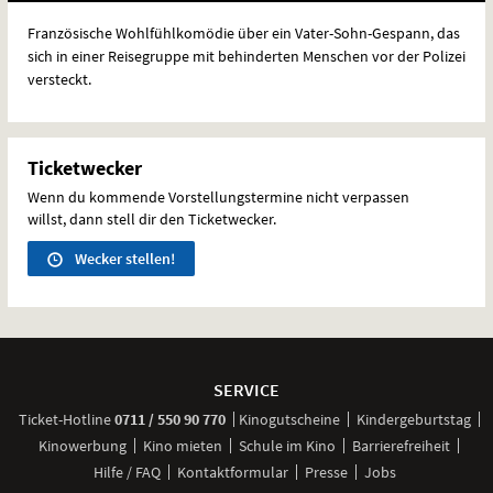
Französische Wohlfühlkomödie über ein Vater-Sohn-Gespann, das
sich in einer Reisegruppe mit behinderten Menschen vor der Polizei
versteckt.
Ticketwecker
Wenn du kommende Vorstellungstermine nicht verpassen
willst, dann stell dir den Ticketwecker.
Wecker stellen!
Weitere
Navigationsmöglichkeiten
SERVICE
anrufen
Ticket-
Hotline
0711 / 550 90 770
Kinogutscheine
Kindergeburtstag
Kinowerbung
Kino mieten
Schule im Kino
Barrierefreiheit
Hilfe / FAQ
Kontaktformular
Presse
Jobs