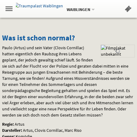
Aktueller
Gehe
Standort:
Weitere
.
zur
WAIBLINGEN
Standorte:
Menü
Startseite:
Navigation
Hinweis
Springe
zum
,
zum
.
Standortauswahl
umschalten
und
direkt
Inhalt
Menü
Was
Service
Was ist schon normal?
ist
Paulo (Artus) und sein Vater (Clovis Cornillac)
hatten eigentlich den Raubzug ihres Lebens
schon
geplant, der jedoch gewaltig schief läuft. So finden
sie sich auf der Flucht vor der Polizei und geraten dabei mitten in eine
normal?
Reisegruppe aus jungen Erwachsenen mit Behinderung – die beste
Tarnung, wie sie finden! Aufgrund eines Missverständnisses werden sie
für einen Teilnehmer des Sommerlagers und dessen
sonderpädagogische Begleitung gehalten und spielen das Spiel mit. Es
ist der Beginn einer wundervollen Erfahrung, in der die beiden zwar sehr
viel Ärger erleben, aber auch viel über sich und ihre Mitmenschen lernen
und vielleicht sogar eine neue Perspektive für ihr Leben finden. Oder
werden sie sich doch noch dem Gesetz stellen müssen?
Regie:
Artus
Darsteller:
Artus, Clovis Cornillac, Marc Riso
Genre:
Komödie