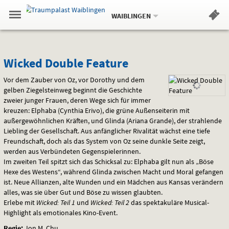
Aktueller
Gehe
Standort:
Weitere
.
zur
WAIBLINGEN
Standorte:
Menü
Startseite:
Navigation
Hinweis
Springe
zum
,
zum
.
Standortauswahl
umschalten
und
direkt
Inhalt
Menü
Wicked
Service
Wicked Double Feature
Double
Vor dem Zauber von Oz, vor Dorothy und dem
gelben Ziegelsteinweg beginnt die Geschichte
Feature
zweier junger Frauen, deren Wege sich für immer
kreuzen: Elphaba (Cynthia Erivo), die grüne Außenseiterin mit
außergewöhnlichen Kräften, und Glinda (Ariana Grande), der strahlende
Liebling der Gesellschaft. Aus anfänglicher Rivalität wächst eine tiefe
Freundschaft, doch als das System von Oz seine dunkle Seite zeigt,
werden aus Verbündeten Gegenspielerinnen.
Im zweiten Teil spitzt sich das Schicksal zu: Elphaba gilt nun als „Böse
Hexe des Westens“, während Glinda zwischen Macht und Moral gefangen
ist. Neue Allianzen, alte Wunden und ein Mädchen aus Kansas verändern
alles, was sie über Gut und Böse zu wissen glaubten.
Erlebe mit
Wicked: Teil 1
und
Wicked: Teil 2
das spektakuläre Musical-
Highlight als emotionales Kino-Event.
Regie:
Jon M. Chu