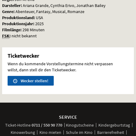
Darsteller:
Ariana Grande, Cynthia Erivo, Jonathan Bailey
Genre:
Abenteuer, Fantasy, Musical, Romanze
Produktionsland:
USA
Produktionsjahr:
2025
Filmlänge:
298 Minuten
FSK
:
nicht bekannt
Ticketwecker
Wenn du kommende Vorstellungstermine nicht verpassen
willst, dann stell dir den Ticketwecker.
Wecker stellen!
Weitere
Navigationsmöglichkeiten
SERVICE
anrufen
Ticket-
Hotline
0711 / 550 90 770
Kinogutscheine
Kindergeburtstag
Kinowerbung
Kino mieten
Schule im Kino
Barrierefreiheit