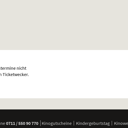
termine nicht
en Ticketwecker.
ine
0711 / 550 90 770
Kinogutscheine
Kindergeburtstag
Kinow