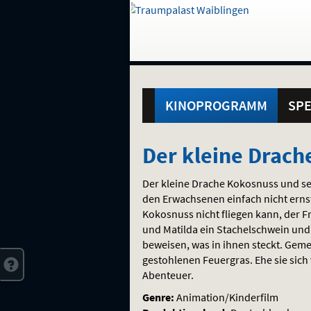
Gehe
zur
Startseite:
Standortauswahl
Navigation
Hinweis
Springe
zum
,
zum
.
und
direkt
Inhalt
Menü
Hauptmenü
Service
KINOPROGRAMM
SPE
Der
Der kleine Drach
kleine
Der kleine Drache Kokosnuss und s
Drache
den Erwachsenen einfach nicht erns
Kokosnuss nicht fliegen kann, der F
Kokosnuss
und Matilda ein Stachelschwein und e
beweisen, was in ihnen steckt. Gem
gestohlenen Feuergras. Ehe sie sich
Abenteuer.
Genre:
Animation/Kinderfilm