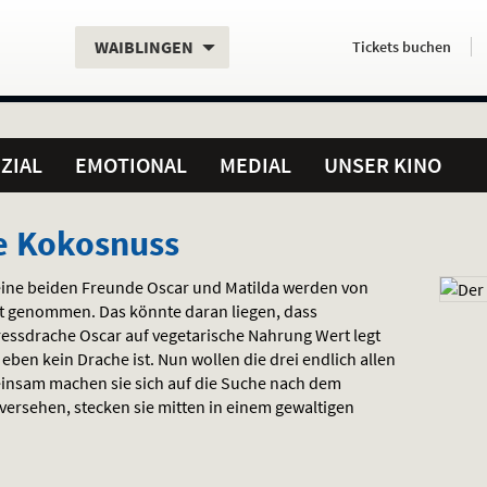
Aktueller
Servicefunktionen
Aktuelles
Hier
.
.
WAIBLINGEN
Tickets
buchen
Standort:
Weitere
Programm:
einfach
Standorte:
online
ZIAL
EMOTIONAL
MEDIAL
UNSER KINO
e Kokosnuss
eine beiden Freunde Oscar und Matilda werden von
t genommen. Das könnte daran liegen, dass
ressdrache Oscar auf vegetarische Nahrung Wert legt
ben kein Drache ist. Nun wollen die drei endlich allen
einsam machen sie sich auf die Suche nach dem
 versehen, stecken sie mitten in einem gewaltigen