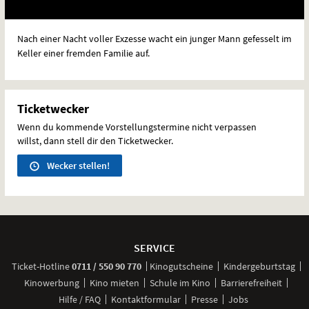
Nach einer Nacht voller Exzesse wacht ein junger Mann gefesselt im
Keller einer fremden Familie auf.
Ticketwecker
Wenn du kommende Vorstellungstermine nicht verpassen
willst, dann stell dir den Ticketwecker.
Wecker stellen!
Weitere
Navigationsmöglichkeiten
SERVICE
anrufen
Ticket-
Hotline
0711 / 550 90 770
Kinogutscheine
Kindergeburtstag
Kinowerbung
Kino mieten
Schule im Kino
Barrierefreiheit
Hilfe / FAQ
Kontaktformular
Presse
Jobs