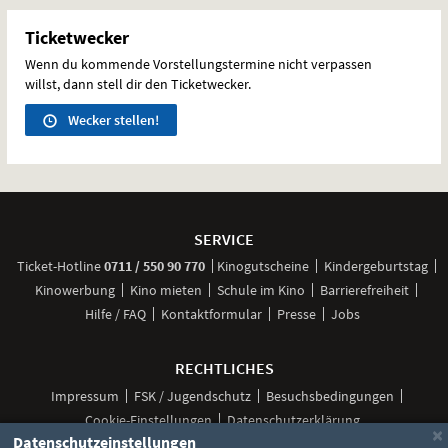
Ticketwecker
Wenn du kommende Vorstellungstermine nicht verpassen
willst, dann stell dir den Ticketwecker.
Wecker stellen!
Weitere
Navigationsmöglichkeiten
SERVICE
anrufen
Ticket-
Hotline
0711 / 550 90 770
Kinogutscheine
Kindergeburtstag
Kinowerbung
Kino mieten
Schule im Kino
Barrierefreiheit
Hilfe / FAQ
Kontaktformular
Presse
Jobs
RECHTLICHES
Impressum
FSK / Jugendschutz
Besuchsbedingungen
Cookie-Einstellungen
Datenschutzerklärung
×
Datenschutzeinstellungen