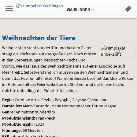
Aktueller
Gehe
Standort:
Weitere
.
zur
WAIBLINGEN
Standorte:
Menü
Startseite:
Navigation
Hinweis
Springe
zum
,
zum
.
Standortauswahl
umschalten
und
direkt
Inhalt
Menü
Weihnachten
Service
Weihnachten der Tiere
der
Weihnachten steht vor der Tür und bei den Tieren
steigt die Vorfreude auf das große Fest. Doch mitten
Tiere
in den Vorbereitungen beobachten Fuchs und
Storch, wie das Haus des Weihnachtsmanns auf einer Eisscholle aufs
Meer treibt. Selbstverständlich müssen sie den Weihnachtsmann und
damit das Fest für alle retten! Währenddessen bereitet das kleine Küken
im Hühnerstall die Feierlichkeiten im Stall vor und der kleine Luchs
möchte unbedingt die Polarlichter sehen.
Regie:
Caroline Attia, Ceylan Beyoglu, Oleysha Shchukina
Darsteller:
Marie Facundo, Marie Nonnenmacher, Bruno Magne
Genre:
Animation/Kinderfilm
Produktionsland:
Frankreich
Produktionsjahr:
2024
Filmlänge:
68 Minuten
FSK
:
ohne Altersbeschränkung