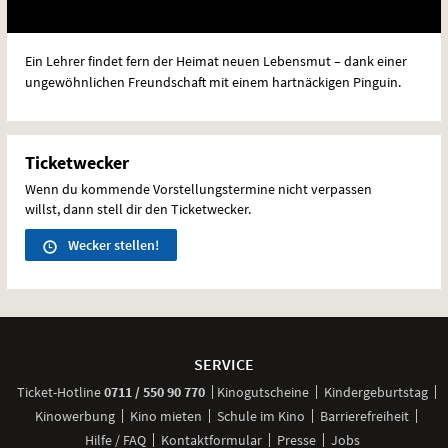
Ein Lehrer findet fern der Heimat neuen Lebensmut – dank einer
ungewöhnlichen Freundschaft mit einem hartnäckigen Pinguin.
Ticketwecker
Wenn du kommende Vorstellungstermine nicht verpassen
willst, dann stell dir den Ticketwecker.
Wecker stellen!
Weitere
Navigationsmöglichkeiten
SERVICE
anrufen
Ticket-
Hotline
0711 / 550 90 770
Kinogutscheine
Kindergeburtstag
Kinowerbung
Kino mieten
Schule im Kino
Barrierefreiheit
Hilfe / FAQ
Kontaktformular
Presse
Jobs