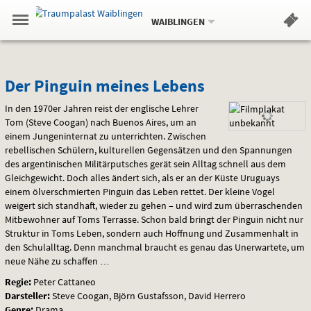
Aktueller
Gehe
Standort:
Weitere
.
zur
WAIBLINGEN
Standorte:
Menü
Startseite:
Navigation
Hinweis
Springe
zum
,
zum
.
Standortauswahl
umschalten
und
direkt
Inhalt
Menü
Der
Service
Der Pinguin meines Lebens
Pinguin
In den 1970er Jahren reist der englische Lehrer
Tom (Steve Coogan) nach Buenos Aires, um an
meines
einem Jungeninternat zu unterrichten. Zwischen
rebellischen Schülern, kulturellen Gegensätzen und den Spannungen
Lebens
des argentinischen Militärputsches gerät sein Alltag schnell aus dem
Gleichgewicht. Doch alles ändert sich, als er an der Küste Uruguays
einem ölverschmierten Pinguin das Leben rettet. Der kleine Vogel
weigert sich standhaft, wieder zu gehen – und wird zum überraschenden
Mitbewohner auf Toms Terrasse. Schon bald bringt der Pinguin nicht nur
Struktur in Toms Leben, sondern auch Hoffnung und Zusammenhalt in
den Schulalltag. Denn manchmal braucht es genau das Unerwartete, um
neue Nähe zu schaffen …
Regie:
Peter Cattaneo
Darsteller:
Steve Coogan, Björn Gustafsson, David Herrero
Genre:
Drama