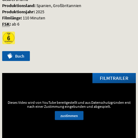
Produktionsland:
Spanien, Großbritannien
Produktionsjahr:
2025
Filmlänge:
110 Minuten
FSK
:
ab 6
Buch
FILMTRAILER
Dieses Video wird von YouTube bereitgestellt und aus Datenschutzgründen erst
nach einer Zustimmung eingebunden und abgespielt.
zustimmen