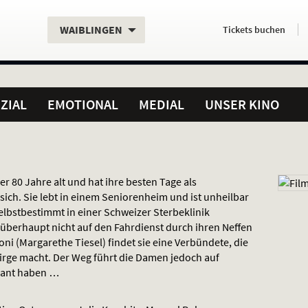
Aktueller
Servicefunktionen
Aktuelles
Hier
.
.
WAIBLINGEN
Tickets
buchen
Standort:
Weitere
Programm:
einfach
Standorte:
online
ZIAL
EMOTIONAL
MEDIAL
UNSER KINO
er 80 Jahre alt und hat ihre besten Tage als
sich. Sie lebt in einem Seniorenheim und ist unheilbar
elbstbestimmt in einer Schweizer Sterbeklinik
 überhaupt nicht auf den Fahrdienst durch ihren Neffen
ni (Margarethe Tiesel) findet sie eine Verbündete, die
ebirge macht. Der Weg führt die Damen jedoch auf
plant haben …