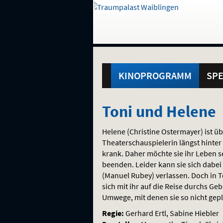
Gehe
zur
Startseite:
Standortauswahl
Navigation
Hinweis
Springe
zum
,
zum
.
und
direkt
Inhalt
Menü
Hauptmenü
Service
KINOPROGRAMM
SPE
Toni
Toni und Helene
und
Helene (Christine Ostermayer) ist üb
Helene
Theaterschauspielerin längst hinter 
krank. Daher möchte sie ihr Leben s
beenden. Leider kann sie sich dabei
(Manuel Rubey) verlassen. Doch in To
sich mit ihr auf die Reise durchs G
Umwege, mit denen sie so nicht ge
Regie:
Gerhard Ertl, Sabine Hiebler