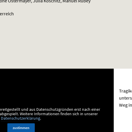
tine Ostermayer, Julia Koschitz, Manuel Rubey
erreich
Tragi
unters
Weg in
ereitgestellt und aus Datenschutzgründen erst nach einer
bgespielt.
Weitere Informationen finden sich in unserer
Datenschutzerklärung
.
zustimmen