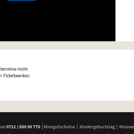
termine nicht
en Ticketwecker.
ine
0711 / 550 90 770
Kinogutscheine
Kindergeburtstag
Kinow