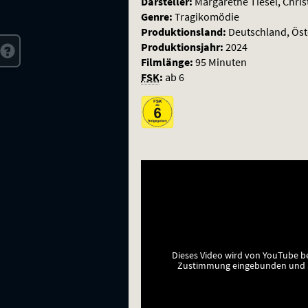
Darsteller:
Margarethe Tiesel, Chris
Genre:
Tragikomödie
Produktionsland:
Deutschland, Öst
Produktionsjahr:
2024
Filmlänge:
95 Minuten
FSK
:
ab 6
Dieses Video wird von YouTube b
Zustimmung eingebunden und a