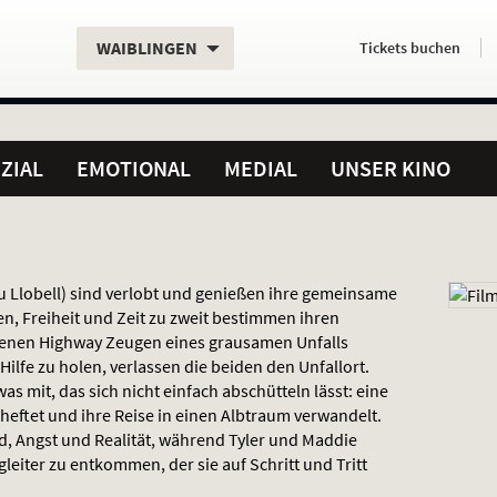
Aktueller
Servicefunktionen
Aktuelles
Hier
.
.
WAIBLINGEN
Tickets
buchen
Standort:
Weitere
Programm:
einfach
Standorte:
online
ZIAL
EMOTIONAL
MEDIAL
UNSER KINO
u Llobell) sind verlobt und genießen ihre gemeinsame
n, Freiheit und Zeit zu zweit bestimmen ihren
egenen Highway Zeugen eines grausamen Unfalls
Hilfe zu holen, verlassen die beiden den Unfallort.
as mit, das sich nicht einfach abschütteln lässt: eine
heftet und ihre Reise in einen Albtraum verwandelt.
, Angst und Realität, während Tyler und Maddie
iter zu entkommen, der sie auf Schritt und Tritt