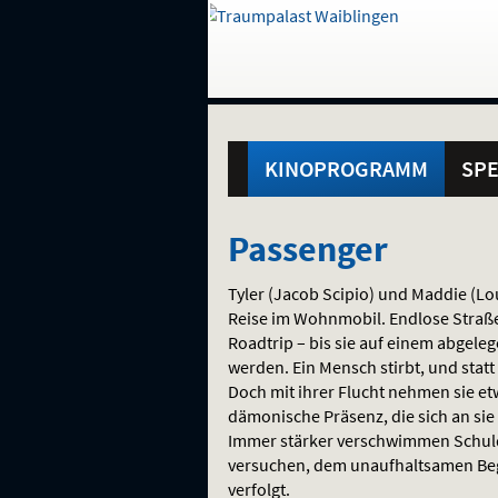
Gehe
zur
Startseite:
Standortauswahl
Navigation
Hinweis
Springe
zum
,
zum
.
und
direkt
Inhalt
Menü
Hauptmenü
Service
KINOPROGRAMM
SPE
Passenger
Passenger
Tyler (Jacob Scipio) und Maddie (Lo
Reise im Wohnmobil. Endlose Straße
Roadtrip – bis sie auf einem abgel
werden. Ein Mensch stirbt, und statt 
Doch mit ihrer Flucht nehmen sie etw
dämonische Präsenz, die sich an sie 
Immer stärker verschwimmen Schuld
versuchen, dem unaufhaltsamen Begle
verfolgt.