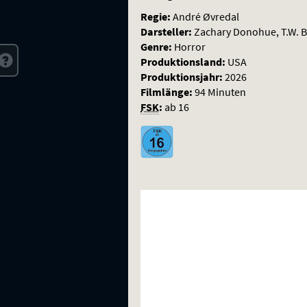
Regie:
André Øvredal
Darsteller:
Zachary Donohue, T.W. 
Genre:
Horror
Produktionsland:
USA
Produktionsjahr:
2026
Filmlänge:
94 Minuten
FSK
:
ab 16