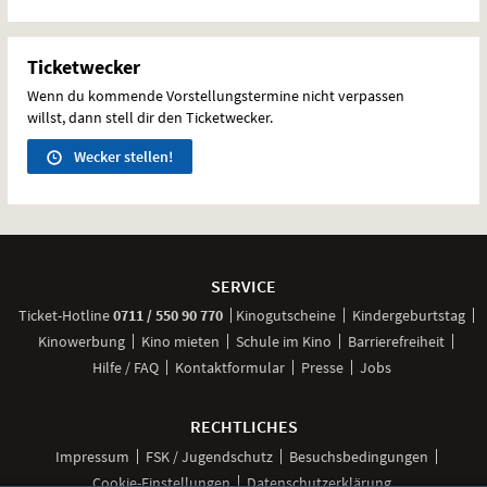
Ticketwecker
Wenn du kommende Vorstellungstermine nicht verpassen
willst, dann stell dir den Ticketwecker.
Wecker stellen!
Weitere
Navigationsmöglichkeiten
SERVICE
anrufen
Ticket-
Hotline
0711 / 550 90 770
Kinogutscheine
Kindergeburtstag
Kinowerbung
Kino mieten
Schule im Kino
Barrierefreiheit
Hilfe / FAQ
Kontaktformular
Presse
Jobs
RECHTLICHES
Impressum
FSK / Jugendschutz
Besuchsbedingungen
Cookie-Einstellungen
Datenschutzerklärung