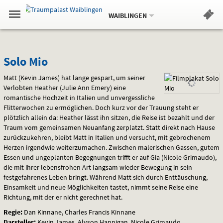
Aktueller
Gehe
Standort:
Weitere
.
zur
WAIBLINGEN
Standorte:
Menü
Startseite:
Navigation
Hinweis
Springe
zum
,
zum
.
Standortauswahl
umschalten
und
direkt
Inhalt
Menü
Solo
Service
Solo Mio
Mio
Matt (Kevin James) hat lange gespart, um seiner
Verlobten Heather (Julie Ann Emery) eine
romantische Hochzeit in Italien und unvergessliche
Flitterwochen zu ermöglichen. Doch kurz vor der Trauung steht er
plötzlich allein da: Heather lässt ihn sitzen, die Reise ist bezahlt und der
Traum vom gemeinsamen Neuanfang zerplatzt. Statt direkt nach Hause
zurückzukehren, bleibt Matt in Italien und versucht, mit gebrochenem
Herzen irgendwie weiterzumachen. Zwischen malerischen Gassen, gutem
Essen und ungeplanten Begegnungen trifft er auf Gia (Nicole Grimaudo),
die mit ihrer lebensfrohen Art langsam wieder Bewegung in sein
festgefahrenes Leben bringt. Während Matt sich durch Enttäuschung,
Einsamkeit und neue Möglichkeiten tastet, nimmt seine Reise eine
Richtung, mit der er nicht gerechnet hat.
Regie:
Dan Kinnane, Charles Francis Kinnane
Darsteller:
Kevin James, Alyson Hannigan, Nicole Grimaudo