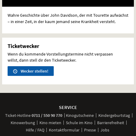
Wahre Geschichte über John Davidson, der mit Tourette aufwächst
– in einer Zeit, in der kaum jemand seine Krankheit versteht.
Ticketwecker
Wenn du kommende Vorstellungstermine nicht verpassen
willst, dann stell dir den Ticketwecker.
Wecker stellen!
Weitere
Navigationsmöglichkeiten
SERVICE
anrufen
Ticket-
Hotline
0711 / 550 90 770
Kinogutscheine
Kindergeburtstag
Kinowerbung
Kino mieten
Schule im Kino
Barrierefreiheit
Hilfe / FAQ
Kontaktformular
Presse
Jobs