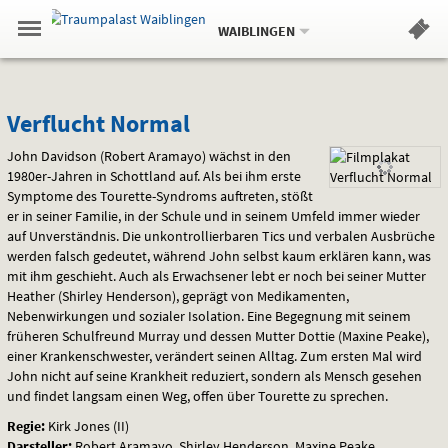
Aktueller
Gehe
Standort:
Weitere
.
zur
WAIBLINGEN
Standorte:
Menü
Startseite:
Navigation
Hinweis
Springe
zum
,
zum
.
Standortauswahl
umschalten
und
direkt
Inhalt
Menü
Verflucht
Service
Verflucht Normal
Normal
John Davidson (Robert Aramayo) wächst in den
1980er-Jahren in Schottland auf. Als bei ihm erste
Symptome des Tourette-Syndroms auftreten, stößt
er in seiner Familie, in der Schule und in seinem Umfeld immer wieder
auf Unverständnis. Die unkontrollierbaren Tics und verbalen Ausbrüche
werden falsch gedeutet, während John selbst kaum erklären kann, was
mit ihm geschieht. Auch als Erwachsener lebt er noch bei seiner Mutter
Heather (Shirley Henderson), geprägt von Medikamenten,
Nebenwirkungen und sozialer Isolation. Eine Begegnung mit seinem
früheren Schulfreund Murray und dessen Mutter Dottie (Maxine Peake),
einer Krankenschwester, verändert seinen Alltag. Zum ersten Mal wird
John nicht auf seine Krankheit reduziert, sondern als Mensch gesehen
und findet langsam einen Weg, offen über Tourette zu sprechen.
Regie:
Kirk Jones (II)
Darsteller:
Robert Aramayo, Shirley Henderson, Maxine Peake