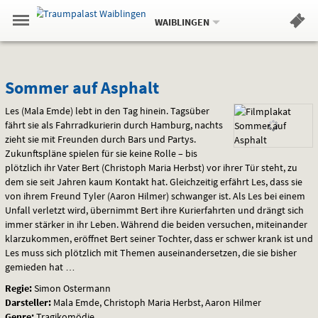
Aktueller
Gehe
Standort:
Weitere
.
zur
WAIBLINGEN
Standorte:
Menü
Startseite:
Navigation
Hinweis
Springe
zum
,
zum
.
Standortauswahl
umschalten
und
direkt
Inhalt
Menü
Sommer
Service
Sommer auf Asphalt
auf
Les (Mala Emde) lebt in den Tag hinein. Tagsüber
fährt sie als Fahrradkurierin durch Hamburg, nachts
Asphalt
zieht sie mit Freunden durch Bars und Partys.
Zukunftspläne spielen für sie keine Rolle – bis
plötzlich ihr Vater Bert (Christoph Maria Herbst) vor ihrer Tür steht, zu
dem sie seit Jahren kaum Kontakt hat. Gleichzeitig erfährt Les, dass sie
von ihrem Freund Tyler (Aaron Hilmer) schwanger ist. Als Les bei einem
Unfall verletzt wird, übernimmt Bert ihre Kurierfahrten und drängt sich
immer stärker in ihr Leben. Während die beiden versuchen, miteinander
klarzukommen, eröffnet Bert seiner Tochter, dass er schwer krank ist und
Les muss sich plötzlich mit Themen auseinandersetzen, die sie bisher
gemieden hat …
Regie:
Simon Ostermann
Darsteller:
Mala Emde, Christoph Maria Herbst, Aaron Hilmer
Genre:
Tragikomödie