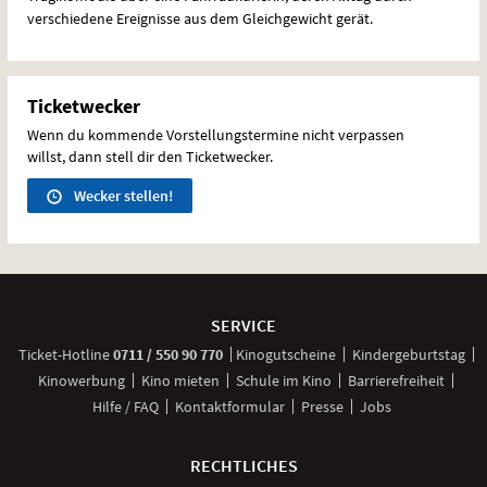
verschiedene Ereignisse aus dem Gleichgewicht gerät.
Ticketwecker
Wenn du kommende Vorstellungstermine nicht verpassen
willst, dann stell dir den Ticketwecker.
Wecker stellen!
Weitere
Navigationsmöglichkeiten
SERVICE
anrufen
Ticket-
Hotline
0711 / 550 90 770
Kinogutscheine
Kindergeburtstag
Kinowerbung
Kino mieten
Schule im Kino
Barrierefreiheit
Hilfe / FAQ
Kontaktformular
Presse
Jobs
RECHTLICHES